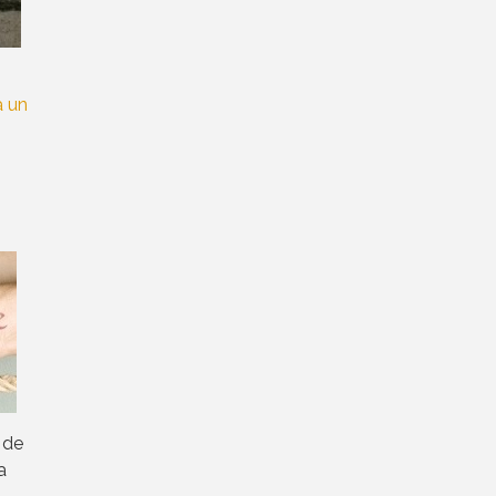
a un
 de
a