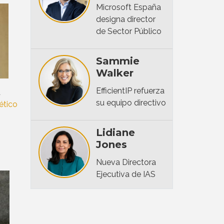
Microsoft España
designa director
de Sector Público
Sammie
Walker
EfficientIP refuerza
a
su equipo directivo
ético
Lidiane
Jones
Nueva Directora
Ejecutiva de IAS