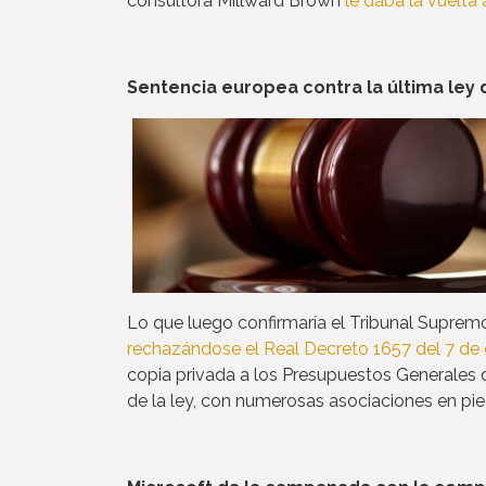
consultora Millward Brown
le daba la vuelta a
Sentencia europea contra la última ley 
Lo que luego confirmaría el Tribunal Supremo
rechazándose el Real Decreto 1657 del 7 de
copia privada a los Presupuestos Generales d
de la ley, con numerosas asociaciones en pie 