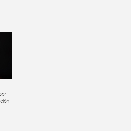
por
ación