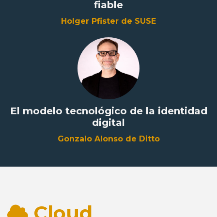
fiable
Holger Pfister de SUSE
El modelo tecnológico de la identidad
digital
Gonzalo Alonso de Ditto
Cloud