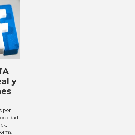
TA
al y
nes
s por
sociedad
ok,
forma