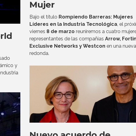
Mujer
Bajo el título
Rompiendo Barreras: Mujeres
Líderes en la Industria Tecnológica
, el pró
viernes
8 de marzo
reuniremos a cuatro mujer
rld
representantes de las compañías
Arrow, Fortin
Exclusive Networks y Westcon
en una nuev
redonda.
sado
námico y
industria
Nuevo acuerdo de