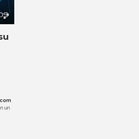
ettings
Enter
fullscreen
su
.com
n un