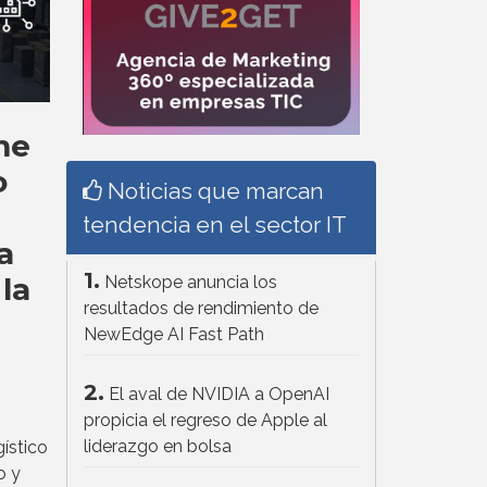
me
o
Noticias que marcan
tendencia en el sector IT
a
1.
la
Netskope anuncia los
resultados de rendimiento de
NewEdge AI Fast Path
2.
El aval de NVIDIA a OpenAI
propicia el regreso de Apple al
liderazgo en bolsa
ístico
o y