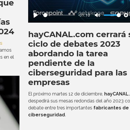
 que
-01:10
ías
Play
Mute
S
2024
hayCANAL.com cerrará 
ciclo de debates 2023
as
ramos
abordando la tarea
s en el
pendiente de la
ciberseguridad para las
empresas
El próximo martes 12 de diciembre,
hayCANAL
despedirá sus mesas redondas del año 2023 co
debate entre tres importantes
fabricantes de
ciberseguridad
.