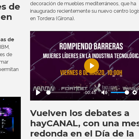
decoración de muebles mediterráneos, que ha
es de
inaugurado recientemente su nuevo centro logí
 en
en Tordera (Girona).
as de
IBM,
les de
omar
permitan
Play
-00:45
Play
Mute
S
Vuelven los debates a
hayCANAL, con una me
redonda en el Día de la