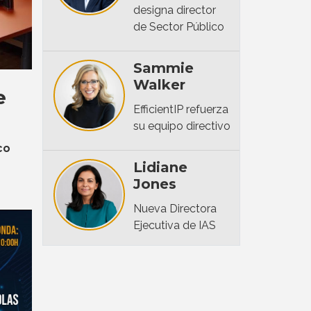
designa director
de Sector Público
Sammie
Walker
e
EfficientIP refuerza
su equipo directivo
co
Lidiane
Jones
Nueva Directora
Ejecutiva de IAS