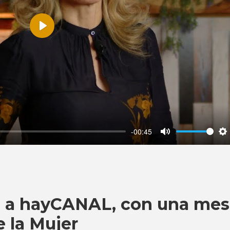
Play
-00:45
Mute
S
s a hayCANAL, con una mes
e la Mujer