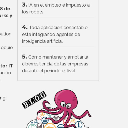
3.
IA en el empleo e impuesto a
8 de
los robots
orks y
4.
Toda aplicación conectable
bution
está integrando agentes de
inteligencia artificial
oloquio
5.
Cómo mantener y ampliar la
ciberresiliencia de las empresas
tor IT
durante el período estival
tación
a
ng.