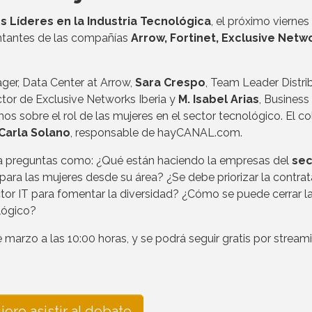
 Líderes en la Industria Tecnológica
, el próximo viernes
ntantes de las compañías
Arrow, Fortinet, Exclusive Netw
ager, Data Center at Arrow,
Sara Crespo
, Team Leader Distri
tor de Exclusive Networks Iberia y
M. Isabel Arias
, Business
 sobre el rol de las mujeres en el sector tecnológico. El c
Carla Solano
, responsable de hayCANAL.com.
 a preguntas como: ¿Qué están haciendo la empresas del
sec
ara las mujeres desde su área? ¿Se debe priorizar la contra
tor IT para fomentar la diversidad? ¿Cómo se puede cerrar l
lógico?
marzo a las 10:00 horas, y se podrá seguir gratis por streami
iero asistir al debate