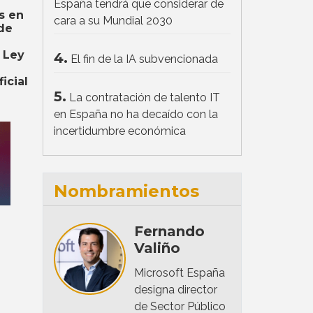
España tendrá que considerar de
s en
cara a su Mundial 2030
de
 Ley
4.
El fin de la IA subvencionada
ficial
5.
La contratación de talento IT
en España no ha decaído con la
incertidumbre económica
Nombramientos
Fernando
Valiño
Microsoft España
designa director
de Sector Público