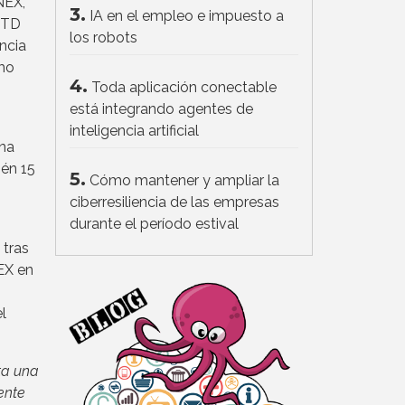
NEX,
3.
IA en el empleo e impuesto a
, TD
los robots
ncia
imo
4.
Toda aplicación conectable
está integrando agentes de
inteligencia artificial
una
ién 15
5.
Cómo mantener y ampliar la
ciberresiliencia de las empresas
durante el período estival
 tras
EX en
l
ta una
ente