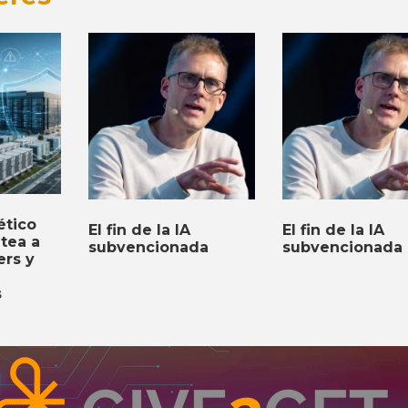
ético
El fin de la IA
El fin de la IA
ntea a
subvencionada
subvencionada
ers y
s