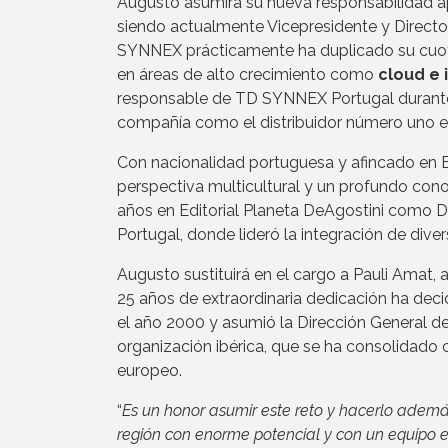
Augusto asumirá su nueva responsabilidad a
siendo actualmente Vicepresidente y Director
SYNNEX prácticamente ha duplicado su cuota
en áreas de alto crecimiento como
cloud e i
responsable de TD SYNNEX Portugal durante v
compañía como el distribuidor número uno 
Con nacionalidad portuguesa y afincado en 
perspectiva multicultural y un profundo cono
años en Editorial Planeta DeAgostini como D
Portugal, donde lideró la integración de dive
Augusto sustituirá en el cargo a Pauli Amat,
25 años de extraordinaria dedicación ha dec
el año 2000 y asumió la Dirección General d
organización ibérica, que se ha consolidado 
europeo.
“
Es un honor asumir este reto y hacerlo adem
región con enorme potencial y con un equipo ex