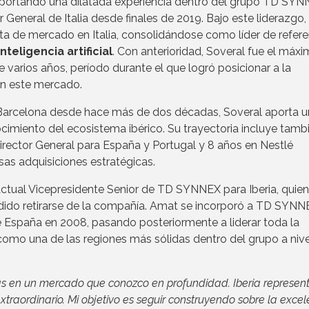
portando una dilatada experiencia dentro del grupo TD SYN
 General de Italia desde finales de 2019. Bajo este liderazgo
 de mercado en Italia, consolidándose como líder de refere
nteligencia artificial
. Con anterioridad, Soveral fue el máx
arios años, período durante el que logró posicionar a la
en este mercado.
Barcelona desde hace más de dos décadas, Soveral aporta 
cimiento del ecosistema ibérico. Su trayectoria incluye tamb
irector General para España y Portugal y 8 años en Nestlé
rsas adquisiciones estratégicas.
 actual Vicepresidente Senior de TD SYNNEX para Iberia, quien
idido retirarse de la compañía. Amat se incorporó a TD SYNN
e España en 2008, pasando posteriormente a liderar toda la
como una de las regiones más sólidas dentro del grupo a nive
ás en un mercado que conozco en profundidad. Iberia represen
traordinario. Mi objetivo es seguir construyendo sobre la excel