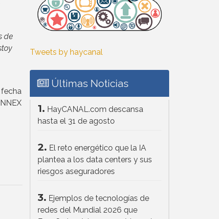
a
s de
stoy
Tweets by haycanal
Últimas Noticias
 fecha
SYNNEX
1.
HayCANAL.com descansa
hasta el 31 de agosto
2.
El reto energético que la IA
plantea a los data centers y sus
riesgos aseguradores
3.
Ejemplos de tecnologías de
redes del Mundial 2026 que