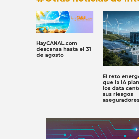
HayCANAL.com
descansa hasta el 31
de agosto
El reto energ
que la IA pla
los data cent
sus riesgos
aseguradore