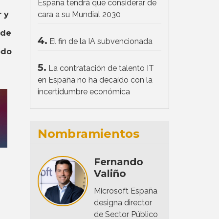
España tendrá que considerar de
 y
cara a su Mundial 2030
 de
4.
El fin de la IA subvencionada
odo
5.
La contratación de talento IT
en España no ha decaído con la
incertidumbre económica
Nombramientos
Fernando
Valiño
Microsoft España
designa director
de Sector Público