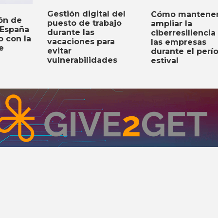
Gestión digital del
Cómo mantener
ón de
puesto de trabajo
ampliar la
 España
durante las
ciberresiliencia
o con la
vacaciones para
las empresas
e
evitar
durante el perí
vulnerabilidades
estival