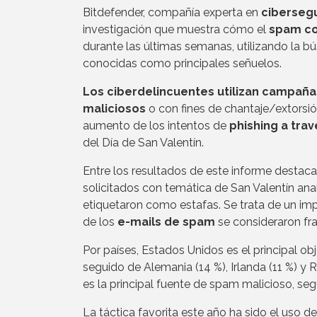
Bitdefender, compañía experta en
ciberseg
investigación que muestra cómo el
spam co
durante las últimas semanas, utilizando la 
conocidas como principales señuelos.
Los ciberdelincuentes utilizan campañ
maliciosos
o con fines de chantaje/extorsión
aumento de los intentos de
phishing a tra
del Día de San Valentín.
Entre los resultados de este informe destaca
solicitados con temática de San Valentín anal
etiquetaron como estafas. Se trata de un im
de los
e-mails de spam
se consideraron fr
Por países, Estados Unidos es el principal ob
seguido de Alemania (14 %), Irlanda (11 %) y 
es la principal fuente de spam malicioso, seg
La táctica favorita este año ha sido el uso 