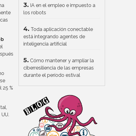
3.
na
IA en el empleo e impuesto a
mente
los robots
rcas
4.
Toda aplicación conectable
está integrando agentes de
eb
inteligencia artificial
el
espués
5.
Cómo mantener y ampliar la
ciberresiliencia de las empresas
no
durante el período estival
 se
l 25 %
tal,
. UU.