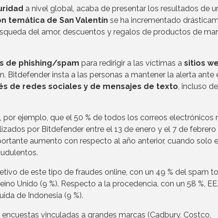
uridad
a nivel global, acaba de presentar los resultados de u
n temática de San Valentín
se ha incrementado drástica
búsqueda del amor, descuentos y regalos de productos de ma
as de phishing/spam
para redirigir a las víctimas a
sitios w
. Bitdefender insta a las personas a mantener la alerta ante 
vés de redes sociales y de mensajes de texto
, incluso d
, por ejemplo, que el 50 % de todos los correos electrónicos 
izados por Bitdefender entre el 13 de enero y el 7 de febrero
portante aumento con respecto al año anterior, cuando solo e
audulentos.
jetivo de este tipo de fraudes online, con un 49 % del spam to
Reino Unido (9 %). Respecto a la procedencia, con un 58 %, EE
uida de Indonesia (9 %).
de encuestas vinculadas a grandes marcas (Cadbury, Costco,