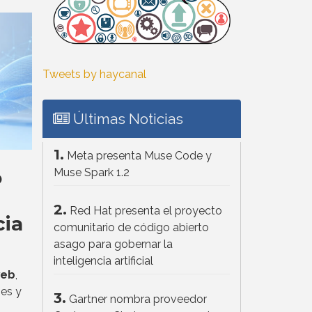
Tweets by haycanal
Últimas Noticias
1.
Meta presenta Muse Code y
Muse Spark 1.2
o
2.
Red Hat presenta el proyecto
cia
comunitario de código abierto
asago para gobernar la
inteligencia artificial
web
,
nes y
3.
Gartner nombra proveedor