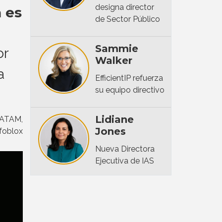
designa director
 es
de Sector Público
Sammie
or
Walker
a
EfficientIP refuerza
su equipo directivo
Lidiane
 LATAM,
Jones
nfoblox
Nueva Directora
Ejecutiva de IAS