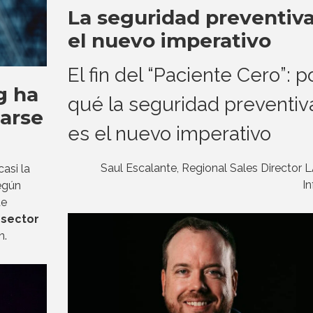
La seguridad preventiva
el nuevo imperativo
El fin del “Paciente Cero”: p
g ha
qué la seguridad preventiv
carse
es el nuevo imperativo
Saul Escalante, Regional Sales Director
asi la
I
egún
te
l
sector
n.