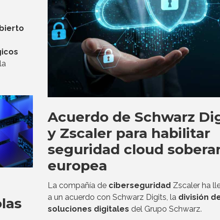
bierto
gicos
la
Acuerdo de Schwarz Dig
y Zscaler para habilitar
seguridad cloud sobera
europea
La compañía de
ciberseguridad
Zscaler ha l
a un acuerdo con Schwarz Digits, la
división de
las
soluciones digitales
del Grupo Schwarz.