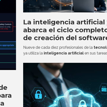
La inteligencia artificial
abarca el ciclo complet
de creación del softwar
Nueve de cada diez profesionales de la
tecnol
ya utiliza la
inteligencia artificial
en sus tareas
de
para
ia