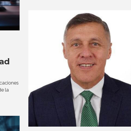
dad
icaciones
de la