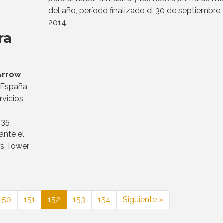
del año, período finalizado el 30 de septiembre
2014.
ra
a
Arrow
n España
rvicios
 35
ante el
rs Tower
150
151
152
153
154
Siguiente »