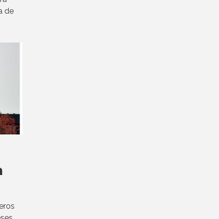
a de
n
eros
eses