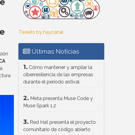
re
te
Tweets by haycanal
Últimas Noticias
sión
 CA
1.
Cómo mantener y ampliar la
la
ciberresiliencia de las empresas
ctura
durante el período estival
2.
Meta presenta Muse Code y
Muse Spark 1.2
3.
Red Hat presenta el proyecto
comunitario de código abierto