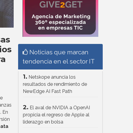
sas
ios
Noticias que marcan
ra
tendencia en el sector IT
1.
Netskope anuncia los
resultados de rendimiento de
NewEdge AI Fast Path
de
ianzas
2.
El aval de NVIDIA a OpenAI
. En
propicia el regreso de Apple al
rsión
liderazgo en bolsa
Data