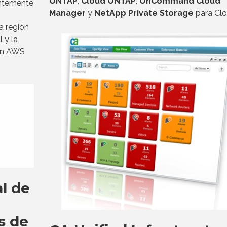
ONTAP
,
Cloud ONTAP
,
OnCommand Cloud
entemente
Manager
y
NetApp Private Storage
para Clo
a región
 y la
ión AWS
l de
s de