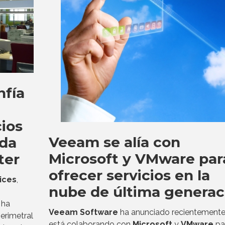
nfía
cios
Veeam se alía con
ada
Microsoft y VMware par
ter
ofrecer servicios en la
ices
,
nube de última generac
 ha
Veeam Software
ha anunciado recientemente
erimetral
está colaborando con
Microsoft
y
VMware
pa