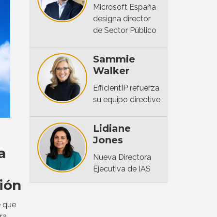
Microsoft España
designa director
de Sector Público
Sammie
Walker
EfficientIP refuerza
su equipo directivo
Lidiane
Jones
a
Nueva Directora
Ejecutiva de IAS
ión
 que
ra