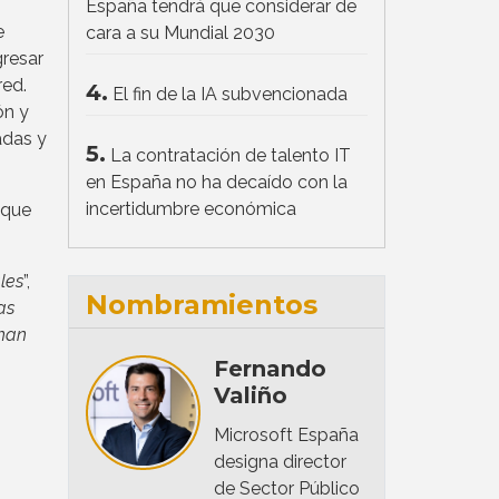
España tendrá que considerar de
e
cara a su Mundial 2030
resar
red.
4.
El fin de la IA subvencionada
ón y
adas y
5.
La contratación de talento IT
en España no ha decaído con la
incertidumbre económica
o que
les
”,
Nombramientos
as
 han
Fernando
Valiño
Microsoft España
designa director
de Sector Público