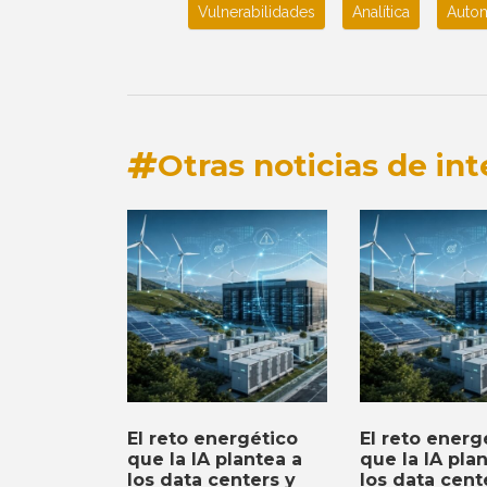
Vulnerabilidades
Analítica
Autom
Otras noticias de int
El reto energético
El reto energ
que la IA plantea a
que la IA pla
los data centers y
los data cent