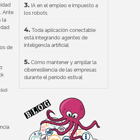
3.
cidad
IA en el empleo e impuesto a
s
. Ante
los robots
 la
cidad
4.
Toda aplicación conectable
está integrando agentes de
inteligencia artificial
sos de
5.
Cómo mantener y ampliar la
la
ciberresiliencia de las empresas
ck
durante el período estival
 sus
ncia