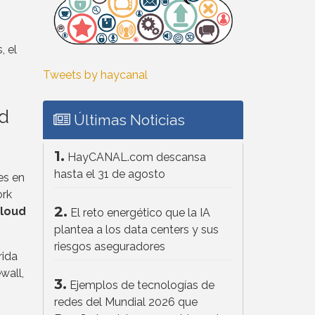
, el
Tweets by haycanal
ad
Últimas Noticias
1.
HayCANAL.com descansa
hasta el 31 de agosto
es en
ork
2.
loud
El reto energético que la IA
plantea a los data centers y sus
riesgos aseguradores
rida
wall,
3.
Ejemplos de tecnologías de
redes del Mundial 2026 que