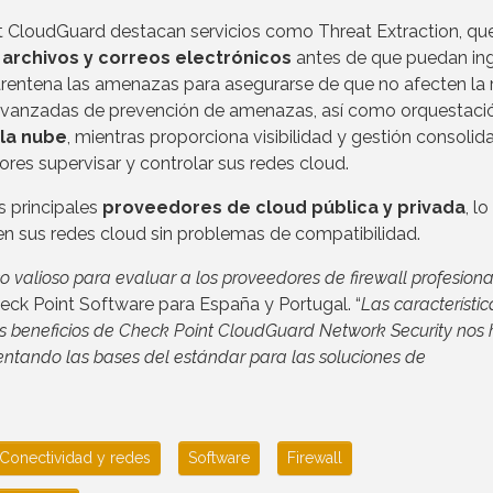
int CloudGuard destacan servicios como Threat Extraction, qu
archivos y correos electrónicos
antes de que puedan ing
arentena las amenazas para asegurarse de que no afecten la 
avanzadas de prevención de amenazas, así como orquestaci
 la nube
, mientras proporciona visibilidad y gestión consolid
dores supervisar y controlar sus redes cloud.
s principales
proveedores de cloud pública y privada
, l
en sus redes cloud sin problemas de compatibilidad.
o valioso para evaluar a los proveedores de firewall profesiona
heck Point Software para España y Portugal. “
Las característic
s beneficios de Check Point CloudGuard Network Security nos
entando las bases del estándar para las soluciones de
Conectividad y redes
Software
Firewall