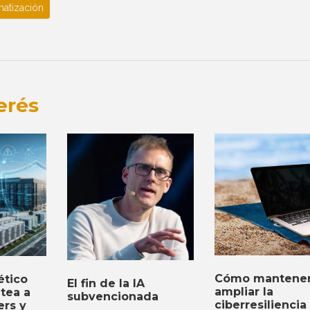
atización
erés
Cómo mantener
ético
El fin de la IA
ampliar la
ntea a
subvencionada
ciberresiliencia
ers y