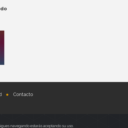
odo
d
Contacto
i sigues navegando estarás aceptando su uso.