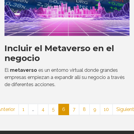
Incluir el Metaverso en el
negocio
El
metaverso
es un entorno virtual donde grandes
empresas empiezan a expandir allí su negocio a través
de diferentes acciones.
nterior
1
…
4
5
6
7
8
9
10
Siguient