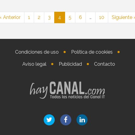
« Anterior
1
2
3
4
5
6
…
10
Siguiente 
Condiciones de uso
Política de cookies
Aviso legal
Publicidad
Contacto