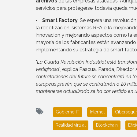
archivos
de las empresas atacadas. Aunqu
servicios para protegerse, todavía queda mu
•
Smart Factory
: Se espera una revolución
la robotización, sistemas RPA e IA mejorand
innovación y mejorando aspectos como la efic
mayoría de los fabricantes están avanzando e
implementando su estrategia de smart factory
"
La Cuarta Revolución Industrial está transf
vertiginosa
", explica Pascual Parada, Directo
contrataciones del futuro se concentrará en t
europeas prevén que se contratarán a 20 millo
mantenerse actualizado se ha convertido en 
Gobierno IT
Internet
Cibersegur
Realidad virtual
Blockchain
Efic