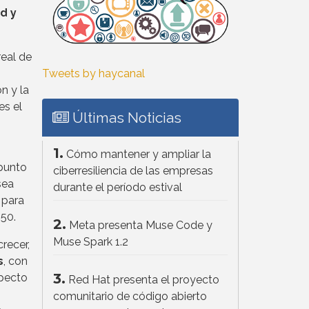
d y
real de
Tweets by haycanal
n y la
es el
Últimas Noticias
1.
Cómo mantener y ampliar la
 punto
ciberresiliencia de las empresas
sea
durante el período estival
 para
050.
2.
Meta presenta Muse Code y
Muse Spark 1.2
recer,
s
, con
3.
pecto
Red Hat presenta el proyecto
comunitario de código abierto