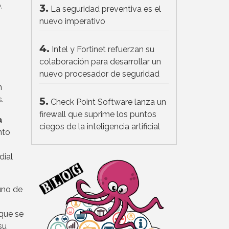
,
3.
La seguridad preventiva es el
nuevo imperativo
4.
Intel y Fortinet refuerzan su
colaboración para desarrollar un
nuevo procesador de seguridad
n
.
5.
Check Point Software lanza un
firewall que suprime los puntos
a
ciegos de la inteligencia artificial
unto
dial
uno de
 que se
su