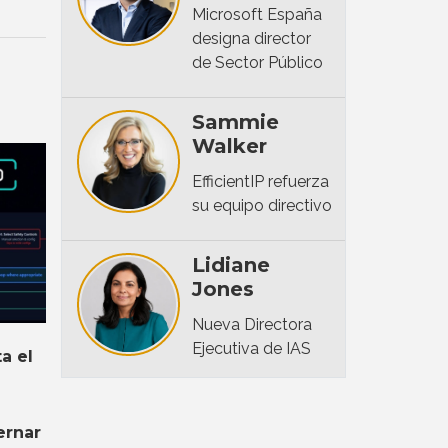
Microsoft España
designa director
de Sector Público
Sammie
Walker
EfficientIP refuerza
su equipo directivo
Lidiane
Jones
Nueva Directora
Ejecutiva de IAS
a el
ernar