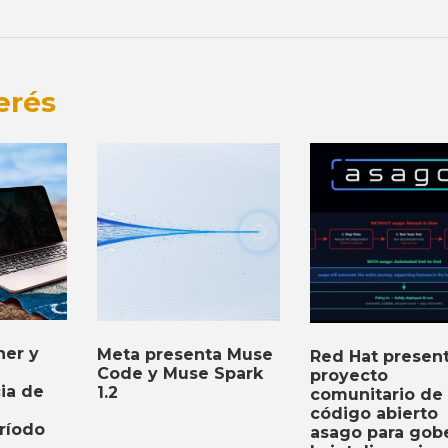
erés
er y
Meta presenta Muse
Red Hat present
Code y Muse Spark
proyecto
cia de
1.2
comunitario de
código abierto
ríodo
asago para gob