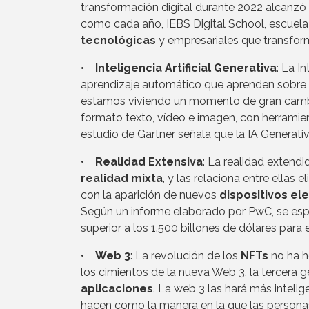
transformación digital durante 2022 alcanzó l
como cada año, IEBS Digital School, escuel
tecnológicas
y empresariales que transfor
•
Inteligencia Artificial Generativa
: La I
aprendizaje automático que aprenden sobre co
estamos viviendo un momento de gran cambio
formato texto, vídeo e imagen, con herramie
estudio de Gartner señala que la IA Generati
•
Realidad Extensiva
: La realidad extend
realidad mixta
, y las relaciona entre ellas 
con la aparición de nuevos
dispositivos el
Según un informe elaborado por PwC, se es
superior a los 1.500 billones de dólares para 
•
Web 3
: La revolución de los
NFTs
no ha h
los cimientos de la nueva Web 3, la tercera 
aplicaciones
. La web 3 las hará más inteli
hacen como la manera en la que las persona