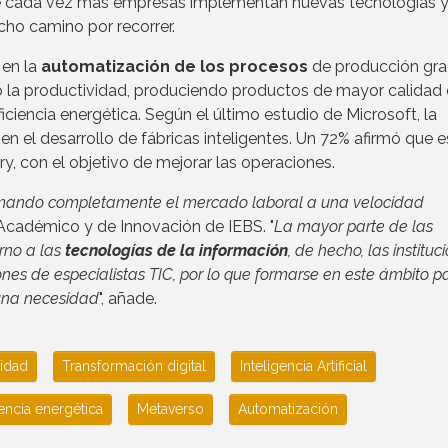
e cada vez más empresas implementan nuevas tecnologías 
cho camino por recorrer.
 en la
automatización de los procesos
de producción gra
o la productividad, produciendo productos de mayor calidad 
iencia energética. Según el último estudio de Microsoft, la
n el desarrollo de fábricas inteligentes. Un 72% afirmó que 
, con el objetivo de mejorar las operaciones.
ormando completamente el mercado laboral a una velocidad
r Académico y de Innovación de IEBS. "
La mayor parte de las
orno a las
tecnologías de la información
, de hecho, las instituc
nes de especialistas TIC, por lo que formarse en este ámbito p
una necesidad
", añade.
idad
Transformación digital
Inteligencia Artificial
iencia energética
Metaverso
Automatización