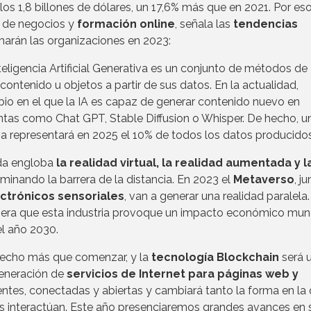
os 1,8 billones de dólares, un 17,6% más que en 2021. Por eso
a de negocios y
formación online
, señala las
tendencias
marán las organizaciones en 2023:
nteligencia Artificial Generativa es un conjunto de métodos de
ntenido u objetos a partir de sus datos. En la actualidad,
 en el que la IA es capaz de generar contenido nuevo en
ntas como Chat GPT, Stable Diffusion o Whisper. De hecho, u
va representará en 2025 el 10% de todos los datos producidos
ida engloba
la realidad virtual, la realidad aumentada y l
eliminando la barrera de la distancia. En 2023 el
Metaverso
, j
ectrónicos sensoriales
, van a generar una realidad paralela.
pera que esta industria provoque un impacto económico mun
el año 2030.
echo más que comenzar, y la
tecnología Blockchain
será 
generación de
servicios de Internet para páginas web y
gentes, conectadas y abiertas y cambiará tanto la forma en la
s interactúan. Este año presenciaremos grandes avances en 