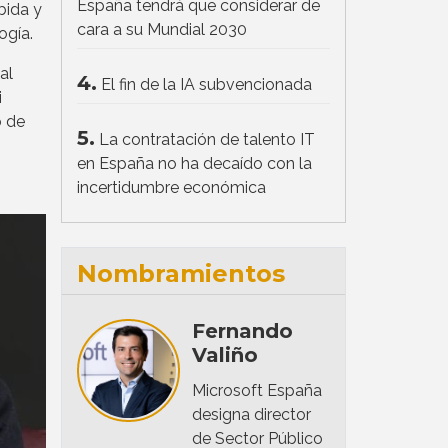
España tendrá que considerar de
bida y
cara a su Mundial 2030
ogía.
al
4.
El fin de la IA subvencionada
i
o de
5.
La contratación de talento IT
en España no ha decaído con la
incertidumbre económica
Nombramientos
Fernando
Valiño
Microsoft España
designa director
de Sector Público