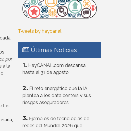
Tweets by haycanal
 cada
.
Últimas Noticias
tos
r, por
1.
HayCANAL.com descansa
 a la
hasta el 31 de agosto
 o
2.
El reto energético que la IA
plantea a los data centers y sus
riesgos aseguradores
e los
3.
Ejemplos de tecnologías de
naria,
redes del Mundial 2026 que