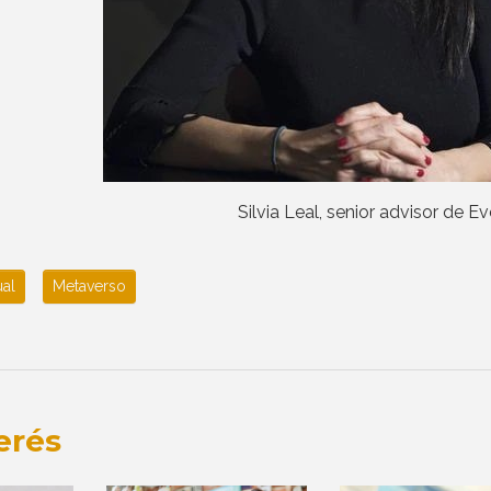
Silvia Leal, senior advisor de 
ual
Metaverso
erés