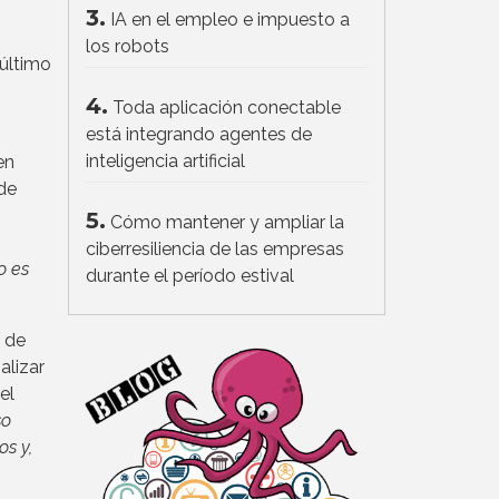
3.
IA en el empleo e impuesto a
los robots
 último
4.
Toda aplicación conectable
está integrando agentes de
inteligencia artificial
en
de
5.
Cómo mantener y ampliar la
ciberresiliencia de las empresas
o es
durante el período estival
e de
alizar
el
so
s y,