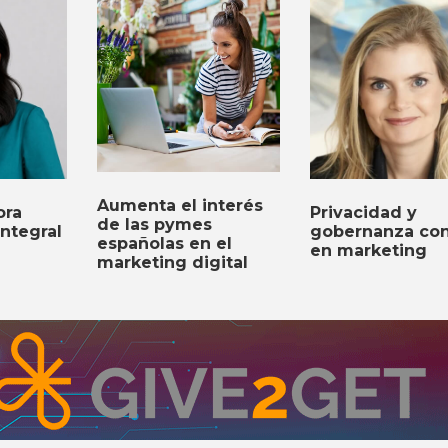
Aumenta el interés
ora
Privacidad y
de las pymes
Integral
gobernanza con 
españolas en el
en marketing
marketing digital