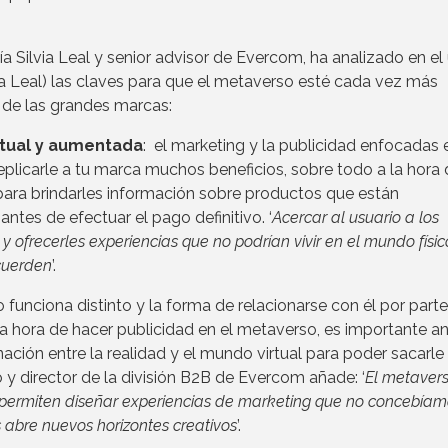
a Silvia Leal y senior advisor de Evercom, ha analizado en el
ia Leal) las claves para que el metaverso esté cada vez más
 de las grandes marcas:
rtual y aumentada
: el marketing y la publicidad enfocadas 
plicarle a tu marca muchos beneficios, sobre todo a la hora 
 para brindarles información sobre productos que están
tes de efectuar el pago definitivo. ‘
Acercar al usuario a los
y ofrecerles experiencias que no podrían vivir en el mundo físic
cuerden
’.
 funciona distinto y la forma de relacionarse con él por part
 la hora de hacer publicidad en el metaverso, es importante an
ción entre la realidad y el mundo virtual para poder sacarle 
 y director de la división B2B de Evercom añade: ‘
El metaver
permiten diseñar experiencias de marketing que no concebíamo
 abre nuevos horizontes creativos
’.