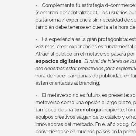
• Complementa tu estrategia d-commerce: 
(comercio descentralizado). Los usuarios pue
plataforma / experiencia sin necesidad de se
también debe tenerse en cuenta a la hora de 
• La experiencia es la gran protagonista: est
vez más, crear experiencias es fundamental 
Atraer al público en el metaverso pasará por 
espacios digitales
. ‘
El nivel de interés de l
eso debemos estar preparados para explorarlo
hora de hacer campañas de publicidad en fun
están orientadas al branding.
• El metaverso no es futuro, es presente: s
metaverso como una opción a largo plazo, per
tampoco de una
tecnología
incipiente, for
equipos creativos salgan de lo clásico y ofr
innovadoras del mercado. En el año 2009, Co
convirtiéndose en muchos países en la primer