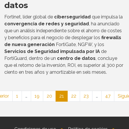
datos
Fortinet, líder global de
ciberseguridad
que impulsa la
convergencia de redes y seguridad
, ha anunciado
que un análisis independiente sobre el ahorro de costes
y beneficios para el negocio de desplegar los
firewalls
de nueva generación
FortiGate, NGFW, y los
Servicios de Seguridad impulsada por IA
de
FortiGuard, dentro de un
centro de datos
, concluye
que el retorno de la inversión, ROI, es superior al 300 por
ciento en tres años y amortizable en seis meses.
erior
1
…
19
20
21
22
23
…
47
Sigui