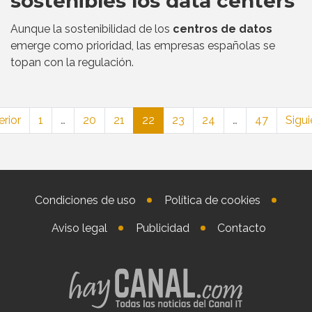
sostenibles los data centers
Aunque la sostenibilidad de los
centros de datos
emerge como prioridad, las empresas españolas se
topan con la regulación.
erior
1
…
20
21
22
23
24
…
47
Sigui
Condiciones de uso
Política de cookies
Aviso legal
Publicidad
Contacto