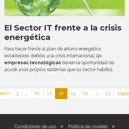
El Sector IT frente a la crisis
energética
Para hacer frente al plan de ahorro energético
establecido debido a la crisis internacional, las
empresas tecnológicas
tienen la oportunidad de
acudir a los propios sistemas que su sector habilita.
erior
1
…
16
17
18
19
20
…
37
Sigui
Condiciones de uso
Política de cookies