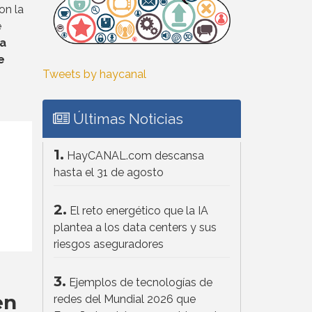
on la
e
a
e
Tweets by haycanal
Últimas Noticias
1.
HayCANAL.com descansa
hasta el 31 de agosto
2.
El reto energético que la IA
plantea a los data centers y sus
riesgos aseguradores
3.
Ejemplos de tecnologías de
en
redes del Mundial 2026 que