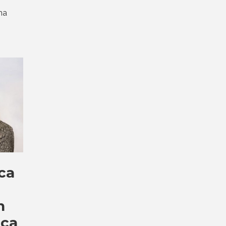
ha
ca
n
ica