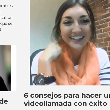
hombres,
a
cal. Un
 que se
s
6 consejos para hacer u
 de
videollamada con éxito