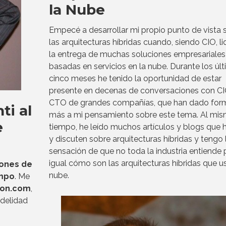
la Nube
Empecé a desarrollar mi propio punto de vista 
las arquitecturas híbridas cuando, siendo CIO, l
la entrega de muchas soluciones empresariales
basadas en servicios en la nube. Durante los úl
cinco meses he tenido la oportunidad de estar
presente en decenas de conversaciones con CI
CTO de grandes compañías, que han dado for
ti al
más a mi pensamiento sobre este tema. Al mi
e
tiempo, he leído muchos artículos y blogs que 
y discuten sobre arquitecturas híbridas y tengo 
sensación de que no toda la industria entiende 
igual cómo son las arquitecturas híbridas que u
lones de
nube.
empo
. Me
son.com
,
idelidad