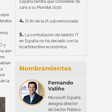
España tendrá que considerar de
cara a su Mundial 2030
sobre
4.
ideraba
El fin de la IA subvencionada
timos
5.
La contratación de talento IT
en España no ha decaído con la
O y
incertidumbre económica
ma aún
smo
hablan
Nombramientos
la
por
san la
Fernando
Valiño
Microsoft España
designa director
de Sector Público