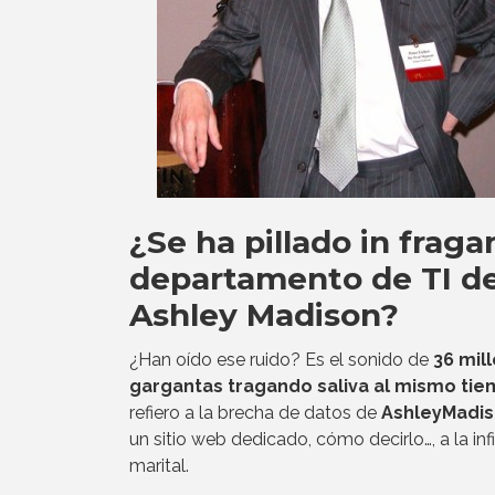
¿Se ha pillado in fragan
departamento de TI d
Ashley Madison?
¿Han oído ese ruido? Es el sonido de
36 mil
gargantas tragando saliva al mismo ti
refiero a la brecha de datos de
AshleyMadi
un sitio web dedicado, cómo decirlo…, a la inf
marital.