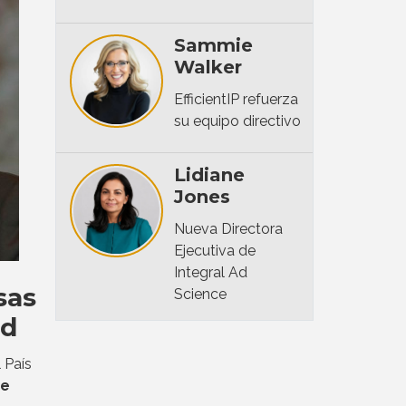
Sammie
Walker
EfficientIP refuerza
su equipo directivo
Lidiane
Jones
Nueva Directora
Ejecutiva de
Integral Ad
sas
Science
ad
 País
de