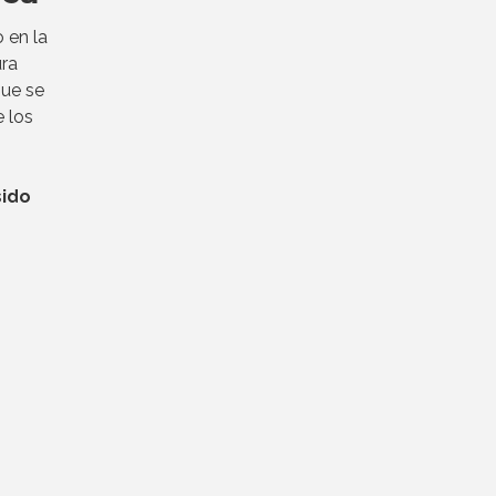
 en la
ura
que se
 los
sido