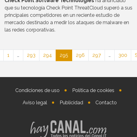
Check Point Software Technologies
ha anunciado
que su tecnología Check Point ThreatCloud superó a sus
principales competidores en un reciente estudio de
mercado destinado a medir los ataques de malware en
las redes corporativas.
1
…
293
294
295
296
297
…
300
S
Condiciones de uso
Política de cookies
Aviso legal
Publicidad
Contacto