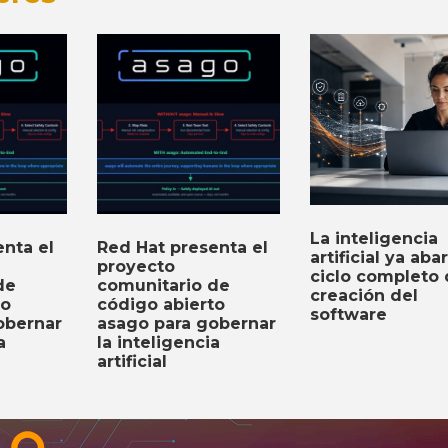
La inteligencia
nta el
Red Hat presenta el
artificial ya aba
proyecto
ciclo completo
de
comunitario de
creación del
to
código abierto
software
obernar
asago para gobernar
a
la inteligencia
artificial