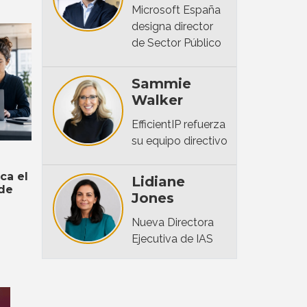
Microsoft España
designa director
de Sector Público
Sammie
Walker
EfficientIP refuerza
su equipo directivo
rca el
Lidiane
 de
Jones
Nueva Directora
Ejecutiva de IAS