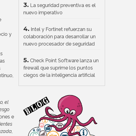
3.
La seguridad preventiva es el
nuevo imperativo
e
4.
Intel y Fortinet refuerzan su
ocio y
colaboración para desarrollar un
nuevo procesador de seguridad
ás
5.
Check Point Software lanza un
ias
firewall que suprime los puntos
s
ciegos de la inteligencia artificial
tinuo,
, el
iesgo
iones e
ientes
nzada,