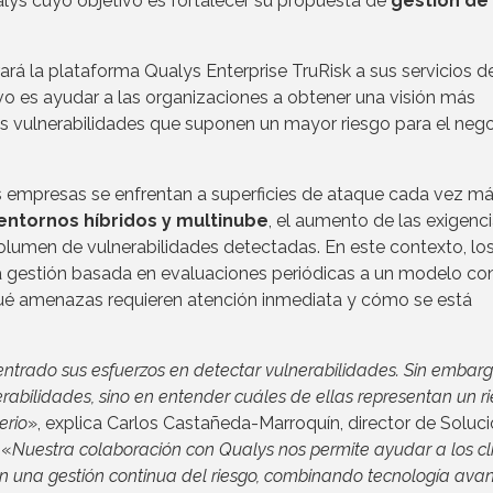
lys cuyo objetivo es fortalecer su propuesta de
gestión de
ará la plataforma Qualys Enterprise TruRisk a sus servicios d
vo es ayudar a las organizaciones a obtener una visión más
 las vulnerabilidades que suponen un mayor riesgo para el neg
s empresas se enfrentan a superficies de ataque cada vez m
entornos híbridos y multinube
, el aumento de las exigenc
volumen de vulnerabilidades detectadas. En este contexto, lo
 gestión basada en evaluaciones periódicas a un modelo con
qué amenazas requieren atención inmediata y cómo se está
trado sus esfuerzos en detectar vulnerabilidades. Sin embargo
rabilidades, sino en entender cuáles de ellas representan un r
erio
», explica Carlos Castañeda-Marroquín, director de Soluc
 «
Nuestra colaboración con Qualys nos permite ayudar a los cl
en una gestión continua del riesgo, combinando tecnología ava