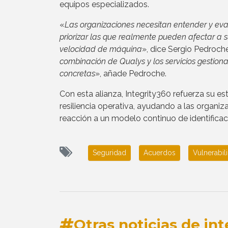
equipos especializados.
«
Las organizaciones necesitan entender y eval
priorizar las que realmente pueden afectar a 
velocidad de máquina
», dice Sergio Pedroch
combinación de Qualys y los servicios gestion
concretas
», añade Pedroche.
Con esta alianza, Integrity360 refuerza su es
resiliencia operativa, ayudando a las organi
reacción a un modelo continuo de identificaci
Seguridad
Acuerdos
Vulnerabil
Otras noticias de int