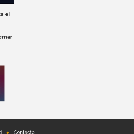
a el
ernar
d
Contacto