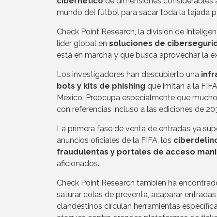
cibernético
de dimensiones considerables a
mundo del fútbol para sacar toda la tajada p
Check Point Research, la división de Inteli
líder global en
soluciones de ciberseguri
está en marcha y que busca aprovechar la ex
Los investigadores han descubierto una
infr
bots y kits de phishing
que imitan a la FIF
México. Preocupa especialmente que muchos
con referencias incluso a las ediciones de 20
La primera fase de venta de entradas ya supo
anuncios oficiales de la FIFA, los
ciberdelin
fraudulentas y portales de acceso man
aficionados.
Check Point Research también ha encontrad
saturar colas de preventa, acaparar entrada
clandestinos circulan herramientas específica