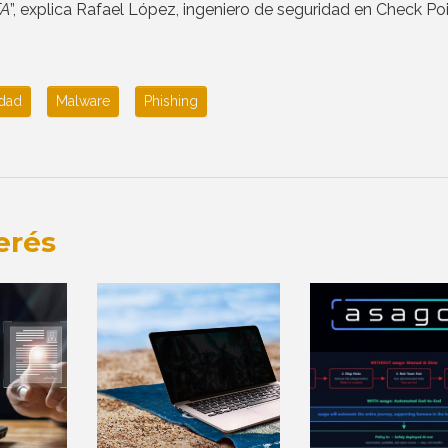
FA
”, explica Rafael López, ingeniero de seguridad en Check Po
idad
Malware
Phishing
erés