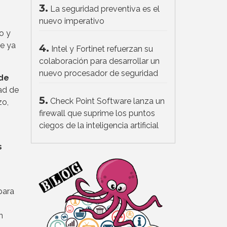
3.
La seguridad preventiva es el
nuevo imperativo
o y
ue ya
4.
Intel y Fortinet refuerzan su
colaboración para desarrollar un
nuevo procesador de seguridad
 de
ad de
5.
Check Point Software lanza un
zo,
firewall que suprime los puntos
ciegos de la inteligencia artificial
s
para
n