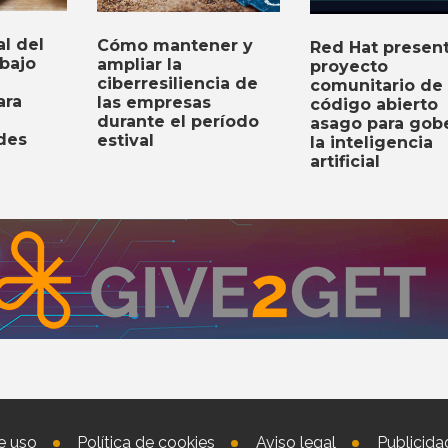
al del
Cómo mantener y
Red Hat present
bajo
ampliar la
proyecto
ciberresiliencia de
comunitario de
ara
las empresas
código abierto
durante el período
asago para gob
des
estival
la inteligencia
artificial
e uso
Política de cookies
Aviso legal
Publicida