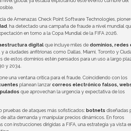
 nivel global ya estaba explotando este evento cumbre del
osible.
gencia de Amenazas Check Point Software Technologies, pioner
dad
, ha detectado una campaña de fraude a nivel mundial q
pectación en torno a la Copa Mundial de la FIFA 2026.
aestructura digital
que incluye miles de
dominios, redes
A y a ciudades anfitrionas como Dallas, Miami, Toronto y Ciud
 de estos dominios estén pensados para un uso a largo pla
30 y 2034.
ne una ventana crítica para el fraude. Coincidiendo con los
cuentes
planean lanzar
correos electrónico falsos, web
ipulados
que aprovechan la urgencia y expectativa de los
o pruebas de ataques más sofisticados:
botnets
diseñadas 
s de alta demanda y manipular precios dinámicos. En foros
s con instrucciones dirigidas a FIFA, una estrategia ya vista e