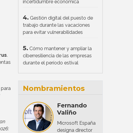
incertidumbre económica
4.
Gestión digital del puesto de
trabajo durante las vacaciones
para evitar vulnerabilidades
5.
Cómo mantener y ampliar la
rus
.
ciberresiliencia de las empresas
entas
durante el período estival
Nombramientos
 para
y
Fernando
Valiño
ran
Microsoft España
2026:
designa director