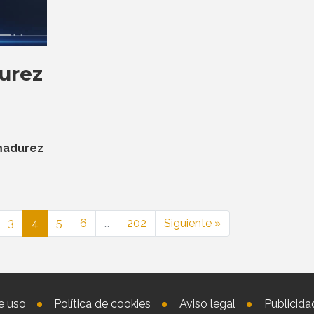
urez
adurez
3
4
5
6
…
202
Siguiente »
e uso
Política de cookies
Aviso legal
Publicida