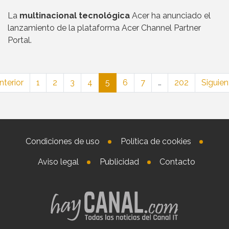
La
multinacional tecnológica
Acer ha anunciado el
lanzamiento de la plataforma Acer Channel Partner
Portal.
nterior
1
2
3
4
5
6
7
…
202
Siguien
Condiciones de uso
Política de cookies
Aviso legal
Publicidad
Contacto