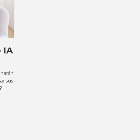
 IA
onarán
ar sus
?