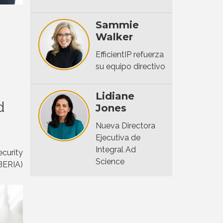
Sammie
Walker
EfficientIP refuerza
su equipo directivo
Lidiane
d
Jones
Nueva Directora
Ejecutiva de
Integral Ad
ecurity
Science
BERIA)