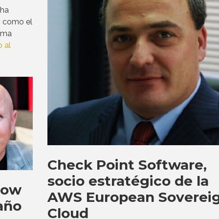
ha
s como el
ima
 al
Check Point Software,
socio estratégico de la
row
AWS European Soverei
año
Cloud