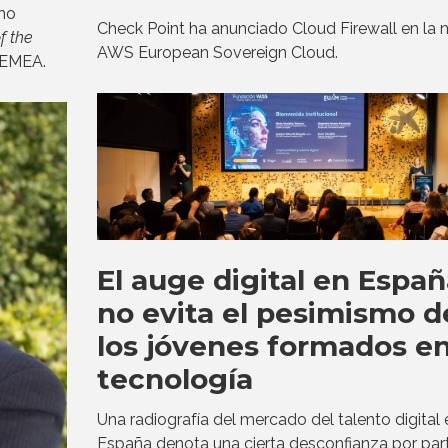
ho
Check Point ha anunciado Cloud Firewall en la 
of the
AWS European Sovereign Cloud.
n EMEA.
El auge digital en Españ
no evita el pesimismo d
los jóvenes formados e
tecnología
Una radiografía del mercado del talento digital 
España denota una cierta desconfianza por par