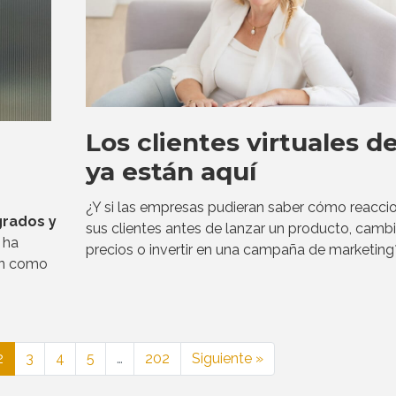
Los clientes virtuales de
ya están aquí
¿Y si las empresas pudieran saber cómo reacci
grados y
sus clientes antes de lanzar un producto, cambi
 ha
precios o invertir en una campaña de marketing
ón como
2
3
4
5
…
202
Siguiente »