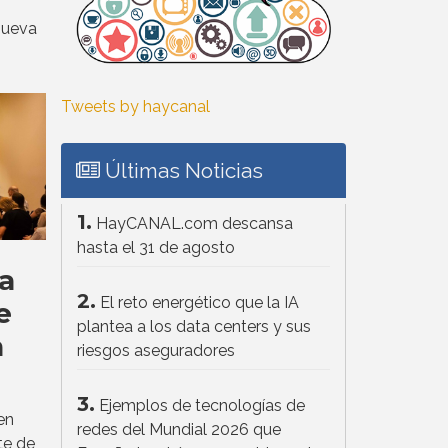
nueva
Tweets by haycanal
Últimas Noticias
1.
HayCANAL.com descansa
hasta el 31 de agosto
a
2.
El reto energético que la IA
e
plantea a los data centers y sus
n
riesgos aseguradores
3.
Ejemplos de tecnologías de
en
redes del Mundial 2026 que
te de