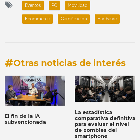
Eventos
PC
Movilidad
Ecommerce
Gamificación
Hardware
Otras noticias de interés
La estadística
El fin de la IA
comparativa definitiva
subvencionada
para evaluar el nivel
de zombies del
smartphone