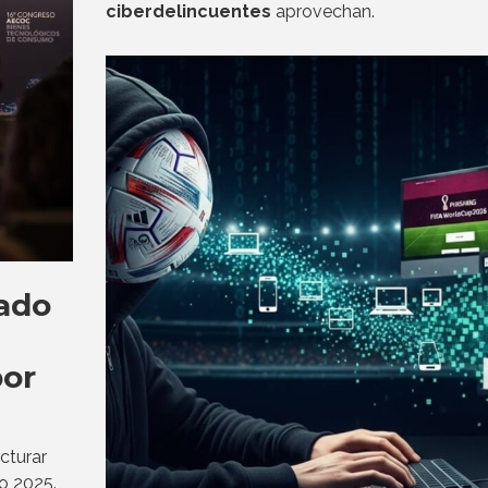
ciberdelincuentes
aprovechan.
ado
a
por
cturar
o 2025.