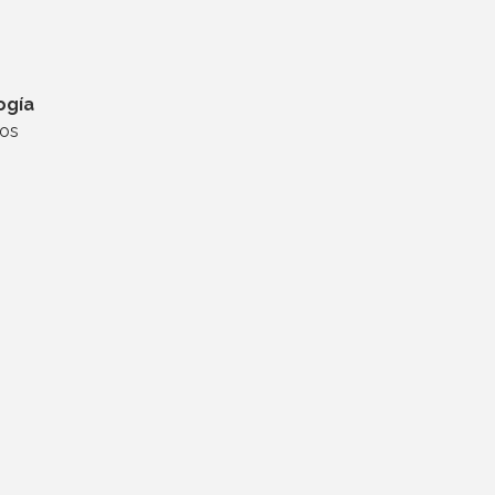
ogía
os