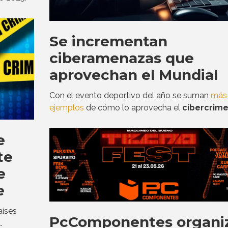
Se incrementan
ciberamenazas que
aprovechan el Mundial
Con el evento deportivo del año se suman
más
ejemplos
de cómo lo aprovecha el
cibercrim
e
te
e
e
aíses
PcComponentes organi
.