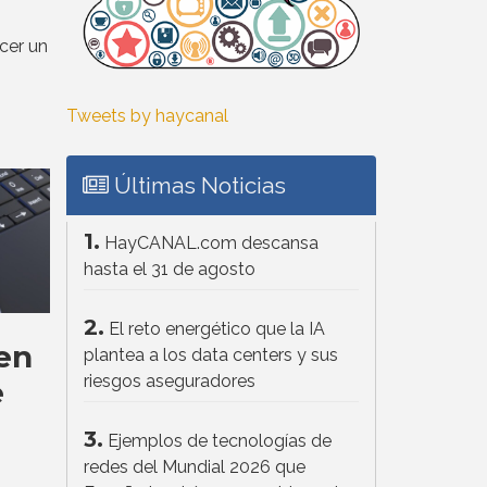
er un
Tweets by haycanal
Últimas Noticias
1.
HayCANAL.com descansa
hasta el 31 de agosto
2.
El reto energético que la IA
en
plantea a los data centers y sus
riesgos aseguradores
e
3.
Ejemplos de tecnologías de
redes del Mundial 2026 que