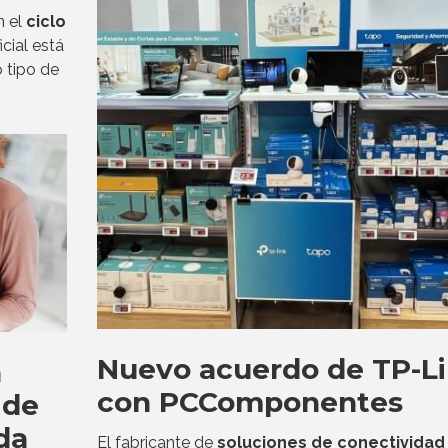
 el
ciclo
ficial está
 tipo de
Nuevo acuerdo de TP-L
n
con PCComponentes
 de
da
El fabricante de
soluciones de conectividad