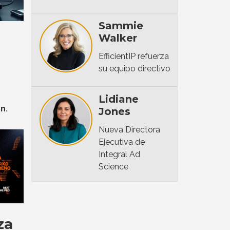
Sammie
Walker
EfficientIP refuerza
su equipo directivo
Lidiane
en
.
Jones
Nueva Directora
Ejecutiva de
Integral Ad
Science
za