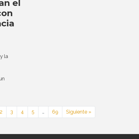
an el
con
ncia
y la
o
un
2
3
4
5
…
69
Siguiente »