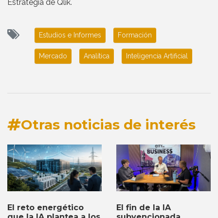
Estrategia de Qlik.
Estudios e Informes
Formación
Mercado
Analítica
Inteligencia Artificial
Otras noticias de interés
El fin de la IA
El reto energético
subvencionada
que la IA plantea a los