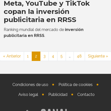
Meta, YouTube y TikTok
copan la inversión
publicitaria en RRSS
Ranking mundial del mercado de
inversión
publicitaria en RRSS
.
« Anterior
1
2
3
4
5
…
48
Siguiente »
Condiciones de uso
Política de cookies
Aviso legal
Publicidad
Contacto