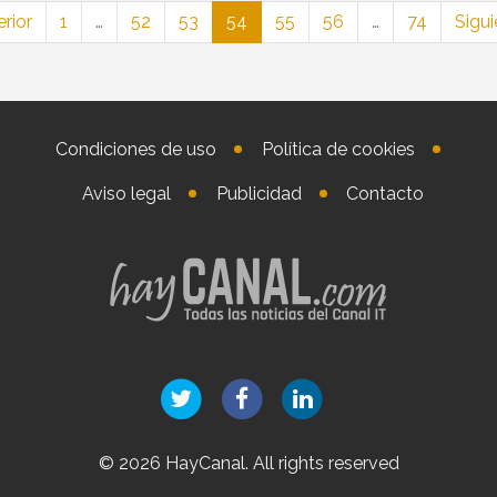
erior
1
…
52
53
54
55
56
…
74
Sigui
Condiciones de uso
Política de cookies
Aviso legal
Publicidad
Contacto
© 2026 HayCanal. All rights reserved