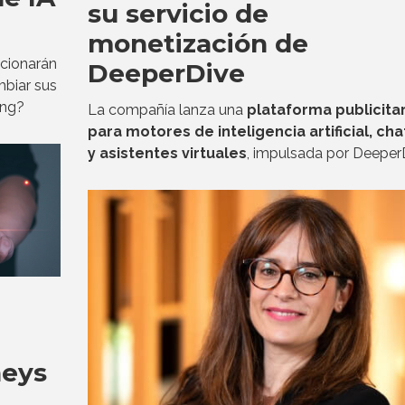
su servicio de
monetización de
ccionarán
DeeperDive
mbiar sus
ing?
La compañía lanza una
plataforma publicitar
para motores de inteligencia artificial, ch
y asistentes virtuales
, impulsada por Deeper
neys