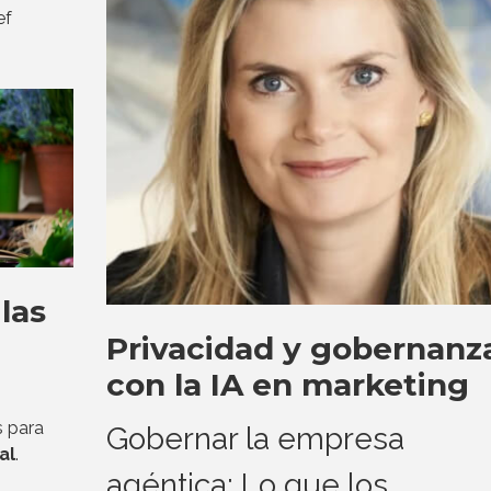
ef
las
Privacidad y gobernanz
con la IA en marketing
s para
Gobernar la empresa
al
.
agéntica: Lo que los