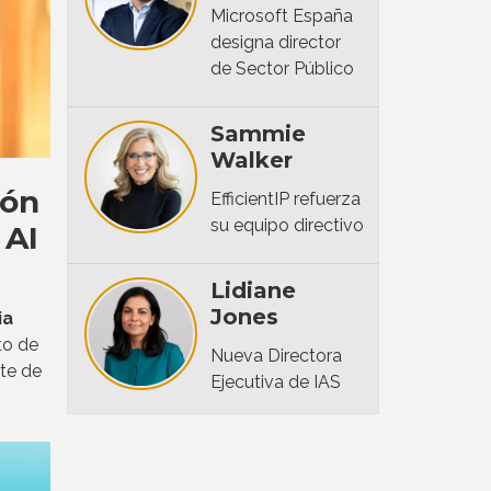
Microsoft España
designa director
de Sector Público
Sammie
Walker
ión
EfficientIP refuerza
su equipo directivo
 AI
Lidiane
Jones
ia
to de
Nueva Directora
te de
Ejecutiva de IAS