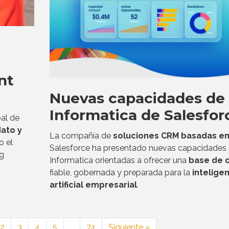
nt
Nuevas capacidades de
Informatica de Salesfor
al de
dato y
La compañía de
soluciones CRM basadas en
o el
Salesforce ha presentado nuevas capacidades
ng
Informatica orientadas a ofrecer una
base de 
fiable, gobernada y preparada para la
intelige
artificial empresarial
.
2
3
4
5
…
74
Siguiente »