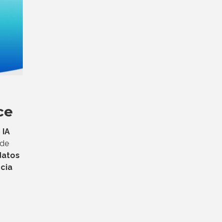
ce
 IA
 de
datos
ncia