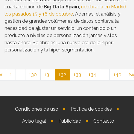
cuarta edición de
Big Data Spain
,
celebrada en Madrid
los pasados 15 y 16 de octubre
. Además, el análisis y
gestión de grandes volúmenes de datos conlleva la
necesidad de ajustar un servicio, un contenido o un
producto a niveles de personalización jamás vistos
hasta ahora. Se abre así una nueva era de la hiper-
personalización y la hiper-segmentación.
or
1
…
130
131
132
133
134
…
140
Si
Condiciones de uso
Política de cookies
Aviso legal
Publicidad
Contacto