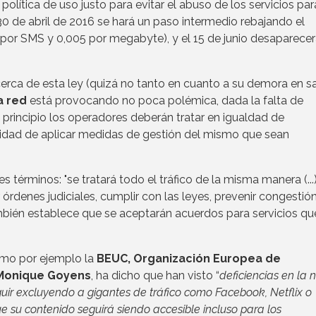
política de uso justo para evitar el abuso de los servicios par
30 de abril de 2016 se hará un paso intermedio rebajando el
 por SMS y 0,005 por megabyte), y el 15 de junio desaparece
cerca de esta ley (quizá no tanto en cuanto a su demora en s
a red
está provocando no poca polémica, dada la falta de
principio los operadores deberán tratar en igualdad de
bilidad de aplicar medidas de gestión del mismo que sean
s términos: "se tratará todo el tráfico de la misma manera (...
rdenes judiciales, cumplir con las leyes, prevenir congestión
ambién establece que se aceptarán acuerdos para servicios qu
omo por ejemplo la
BEUC, Organización Europea de
 Monique Goyens
, ha dicho que han visto “
deficiencias en la 
uir excluyendo a gigantes de tráfico como Facebook, Netflix o
e su contenido seguirá siendo accesible incluso para los