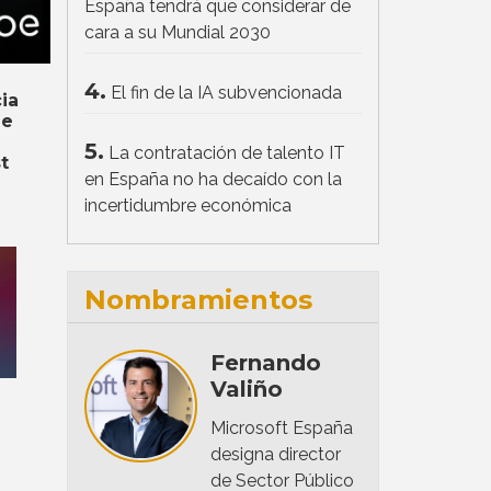
España tendrá que considerar de
cara a su Mundial 2030
4.
El fin de la IA subvencionada
ia
de
5.
La contratación de talento IT
t
en España no ha decaído con la
incertidumbre económica
Nombramientos
Fernando
Valiño
Microsoft España
designa director
de Sector Público