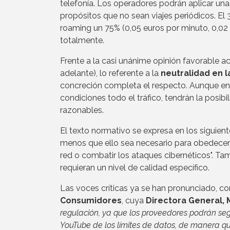
telefonía. Los operadores podrán aplicar una 
propósitos que no sean viajes periódicos. El 
roaming un 75% (0,05 euros por minuto, 0,02
totalmente.
Frente a la casi unánime opinión favorable a
adelante), lo referente a la
neutralidad en l
concreción completa el respecto. Aunque en 
condiciones todo el tráfico, tendrán la posi
razonables.
El texto normativo se expresa en los siguiente
menos que ello sea necesario para obedecer ó
red o combatir los ataques cibernéticos". T
requieran un nivel de calidad específico.
Las voces críticas ya se han pronunciado, c
Consumidores
, cuya
Directora General,
regulación, ya que los proveedores podrán seg
YouTube de los límites de datos, de manera qu