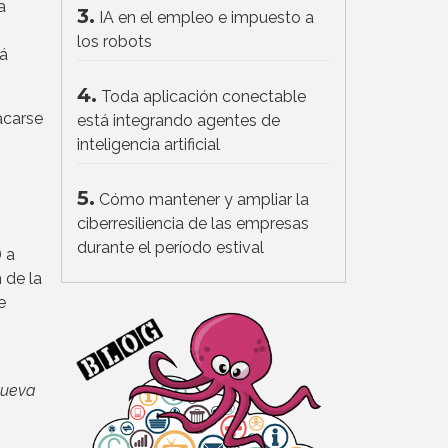
a
3.
IA en el empleo e impuesto a
los robots
rá
4.
Toda aplicación conectable
acarse
está integrando agentes de
inteligencia artificial
5.
Cómo mantener y ampliar la
ciberresiliencia de las empresas
durante el período estival
) a
 de la
e
nueva