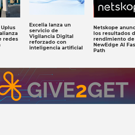
Excelia lanza un
Netskope anunc
 Uplus
servicio de
los resultados 
alianza
Vigilancia Digital
rendimiento de
e redes
reforzado con
NewEdge AI Fas
a
inteligencia artificial
Path