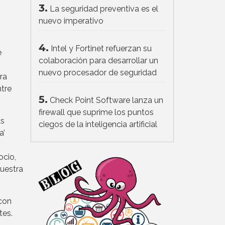
3.
La seguridad preventiva es el
nuevo imperativo
4.
Intel y Fortinet refuerzan su
e
colaboración para desarrollar un
nuevo procesador de seguridad
ra
ntre
5.
Check Point Software lanza un
firewall que suprime los puntos
as
ciegos de la inteligencia artificial
a’
ocio,
muestra
con
tes.