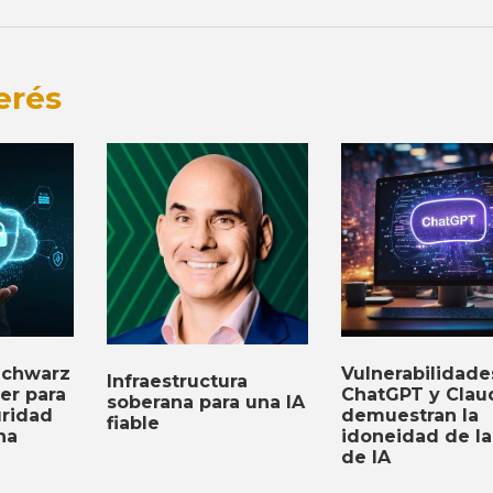
erés
Vulnerabilidade
Schwarz
Infraestructura
ChatGPT y Clau
ler para
soberana para una IA
demuestran la
uridad
fiable
idoneidad de la
na
de IA