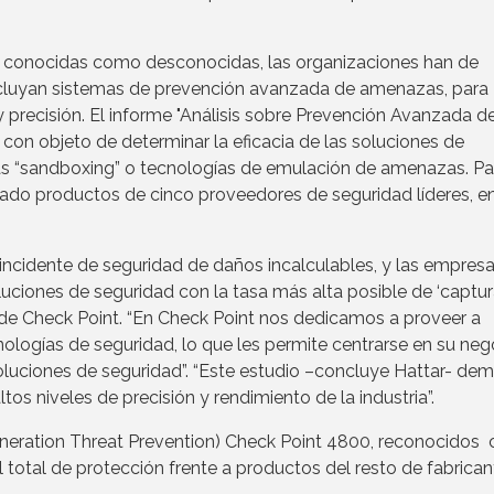
o conocidas como desconocidas, las organizaciones han de
cluyan sistemas de prevención avanzada de amenazas, para
y precisión. El informe "Análisis sobre Prevención Avanzada d
con objeto de determinar la eficacia de las soluciones de
as “sandboxing” o tecnologías de emulación de amenazas. Pa
bado productos de cinco proveedores de seguridad líderes, e
incidente de seguridad de daños incalculables, y las empres
ciones de seguridad con la tasa más alta posible de ‘captur
de Check Point. “En Check Point nos dedicamos a proveer a
logías de seguridad, lo que les permite centrarse en su neg
oluciones de seguridad”. “Este estudio –concluye Hattar- de
os niveles de precisión y rendimiento de la industria”.
eration Threat Prevention) Check Point 4800, reconocidos 
 total de protección frente a productos del resto de fabrican