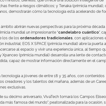
o minutos; Bienesis, que ofrece una solución inteligente de
has frente a riesgos climáticos; y Tenaka (primicia mundial),
éanos, demostrarán cómo la tecnología está acelerando de f
mbito abrirán nuevas perspectivas para la próxima década
rimicia mundial un impresionante “
candelabro cuántico
”, c
e los de los
ordenadores tradicionales
, con aplicaciones 
n industrial; EOS X SPACE (primicia mundial) abre la puerta a
cercarse al espacio y vivir una experiencia única, al tiempo q
y Xpanceo (primicia mundial) desarrolla una lente de contact
tendida, capaz de mostrar información directamente en el cam
 la tecnología a jóvenes de entre 18 y 35 años, con contenidos
los creadores y los talentos del mañana, además de un Caree
nes exclusivas.
 de su décimo aniversario, VivaTech tomará los Campos Elíseo
nida más famosa del mundo”, peatonalizada para la ocasión, 