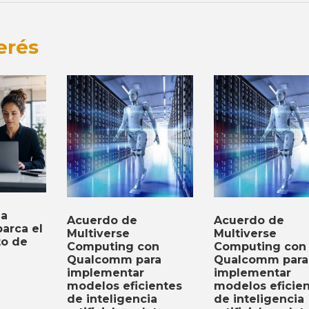
erés
ia
Acuerdo de
Acuerdo de
barca el
Multiverse
Multiverse
to de
Computing con
Computing con
Qualcomm para
Qualcomm para
implementar
implementar
modelos eficientes
modelos eficie
de inteligencia
de inteligencia