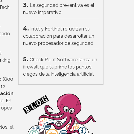
os
3.
La seguridad preventiva es el
aTech
nuevo imperativo
e
4.
Intel y Fortinet refuerzan su
icado
colaboración para desarrollar un
nuevo procesador de seguridad
s
5.
Check Point Software lanza un
king,
firewall que suprime los puntos
ciegos de la inteligencia artificial
o (800
 12
ación
io. En
uropea
los: el