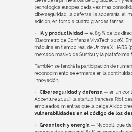
cierre de la primera ola de digitalización y el 
tecnológica europea cada vez más consolidada. 
ciberseguridad, la defensa, la soberanía, el 
edición, en torno a cuatro grandes temas:
•
IA y productividad
— el 89 % de los direc
(Barómetro de Confianza VivaTech 2026). Ent
máquina en tiempo real de Unitree X HABS (pr
mercado masivo de Sumbu y la plataforma f
También se tendrá la participación de numero
reconocimiento se enmarca en la continuidad
Innovación.
•
Ciberseguridad y defensa
— en un cont
Accenture 2024), la startup francesa Riot de
empleados, mientras que la belga Aikido crea
vulnerabilidades en el código de los de
•
Greentech y energía
— Nyobolt, que des