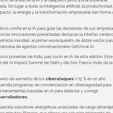
inicio de la era de la IA y la deeptech, junto a una soberanía
Sin lugar a duda, la inteligencia artificial, la productividad,
impacto, la energía y la transformación empresarial dan forma 
tivos confía en la IA para guiar las decisiones de sus empres
re las innovaciones presentadas destacan la interfaz cerebr
imicia mundial), el primer exoesqueleto de doble vector para
rancesa de agentes conversacionales GetVocal AI.
sos ponentes de India, país socio en IA de esta edición. Este
 del AI Impact Summit de Delhi y del Año Franco-Indio de la
exto de aumento de los
ciberataques
(+75 % en un año,
sarrolla programas de concienciación en ciberseguridad para
 herramientas basadas en IA para detectar y corregir
sarrolladores
.
arrolla soluciones energéticas avanzadas de carga ultrarráp