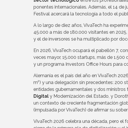
sector tecnológico
entre los profesionale
ponentes internacionales. Además, el 14 de ju
Festival acercará la tecnología a todo el públ
A lo largo de diez años, VivaTech ha experi
45.000 a más de 180.000 visitantes en 2025, 
y el de inversores se ha multiplicado por doc
En 2026, VivaTech ocupará el pabellón 7, con
veces mayor, 15.000 startups, más de 1.500
y un programa Investors Office Hours para c
Alemania es el país del año en VivaTech 2026
m²) y una delegación sin precedentes: 200 st
entidades gubernamentales y dos ministros fe
Digital
y Modernización del Estado, y Dorothe
un contexto de creciente fragmentación glob
(impulsada por VivaTech) de afirmar su sobera
VivaTech 2026 celebra una década, pero el fo