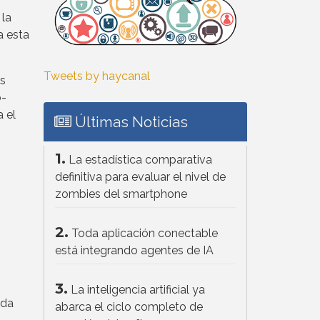
 la
a esta
Tweets by haycanal
as
o-
 el
Últimas Noticias
1.
La estadística comparativa
definitiva para evaluar el nivel de
zombies del smartphone
2.
Toda aplicación conectable
está integrando agentes de IA
3.
La inteligencia artificial ya
ida
abarca el ciclo completo de