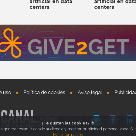
artificial en data
artificial en dat
centers
centers
e uso
Política de cookies
Aviso legal
Publicida
¿Te gustan las cookies?
🍪
ra generar estadísticas de audiencia y mostrar publicidad personalizada. S
Más información