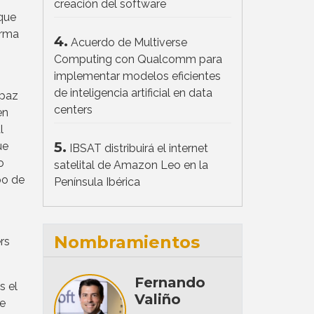
creación del software
 que
orma
4.
Acuerdo de Multiverse
Computing con Qualcomm para
implementar modelos eficientes
de inteligencia artificial en data
apaz
centers
en
l
5.
ue
IBSAT distribuirá el internet
o
satelital de Amazon Leo en la
po de
Península Ibérica
Nombramientos
rs
Fernando
s el
Valiño
se