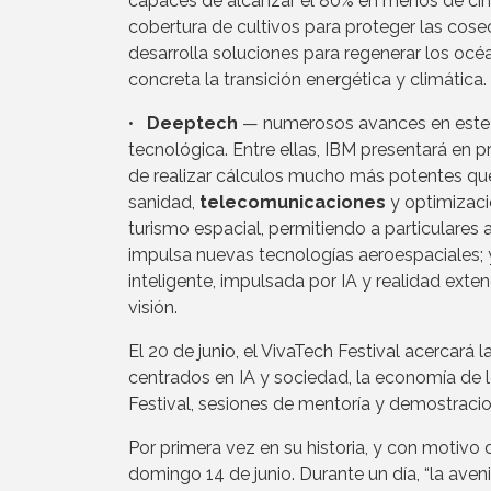
capaces de alcanzar el 80% en menos de cinc
cobertura de cultivos para proteger las cosec
desarrolla soluciones para regenerar los oc
concreta la transición energética y climática.
•
Deeptech
— numerosos avances en este á
tecnológica. Entre ellas, IBM presentará en p
de realizar cálculos mucho más potentes qu
sanidad,
telecomunicaciones
y optimizació
turismo espacial, permitiendo a particulares a
impulsa nuevas tecnologías aeroespaciales; 
inteligente, impulsada por IA y realidad ex
visión.
El 20 de junio, el VivaTech Festival acercará
centrados en IA y sociedad, la economía de 
Festival, sesiones de mentoría y demostracio
Por primera vez en su historia, y con motivo
domingo 14 de junio. Durante un día, “la ave