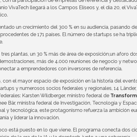
s, con la participación de empresas de referencia y destacad
nio VivaTech llegará a los Campos Elíseos y, el día 20, el Viv
ico.
mentado un crecimiento del 300 % en su audiencia, pasando d
procedentes de 171 países. El número de startups se ha tripl
e.
 tres plantas, un 30 % más de área de exposición,un aforo do
 demostraciones, más de 4.000 reuniones de negocio y networ
onectar a emprendedores con inversores de referencia.
, con el mayor espacio de exposición en la historia del event
artups y numerosos socios federales y regionales, 14 Länder,
derales: Karsten Wildberger, ministro federal de
Transform
e Bär, ministra federal de Investigación, Tecnología y Espac
al y tecnológica, este protagonismo refuerza la ambición e
nía y liderar la innovación.
co está puesto en lo que viene. El programa conecta dos cic