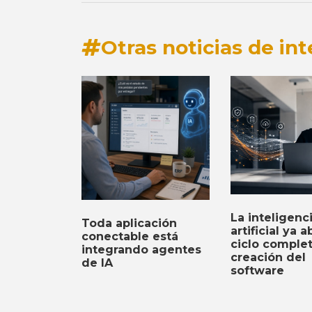
Otras noticias de int
La inteligenc
Toda aplicación
artificial ya a
conectable está
ciclo comple
integrando agentes
creación del
de IA
software