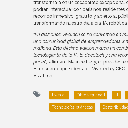
transformará en un escaparate excepcional d
podrán interactuar con parisinos, residentes 
recorrido inmersivo, gratuito y abierto al púb
transformando nuestro día a día: IA, robótica
“
En diez años, VivaTech se ha convertido en m
una comunidad global de emprendedores, inno
mañana. Esta décima edición marca un cambio
tecnología: la de la IA, la deeptech y una re
papel
”, afirman, Maurice Lévy, copresidente
Benbunan, copresidenta de VivaTech y CEO d
VivaTech.
Eventos
Ciberseguridad
TI
Tecnologías cuánticas
Sostenibilid