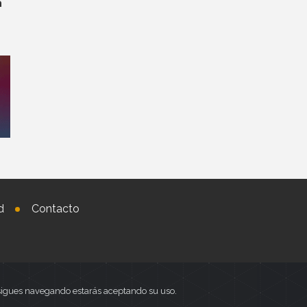
a
d
Contacto
i sigues navegando estarás aceptando su uso.