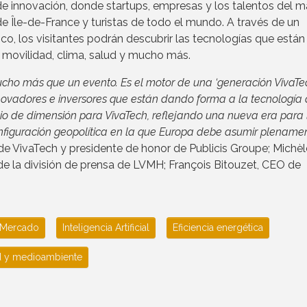
e innovación, donde startups, empresas y los talentos del 
de Île-de-France y turistas de todo el mundo. A través de un
lico, los visitantes podrán descubrir las tecnologías que están
, movilidad, clima, salud y mucho más.
ucho más que un evento. Es el motor de una ‘generación VivaTec
vadores e inversores que están dando forma a la tecnología 
 de dimensión para VivaTech, reflejando una nueva era para 
configuración geopolítica en la que Europa debe asumir plename
 de VivaTech y presidente de honor de Publicis Groupe; Michèl
e la división de prensa de LVMH; François Bitouzet, CEO de
Mercado
Inteligencia Artificial
Eficiencia energética
ad y medioambiente