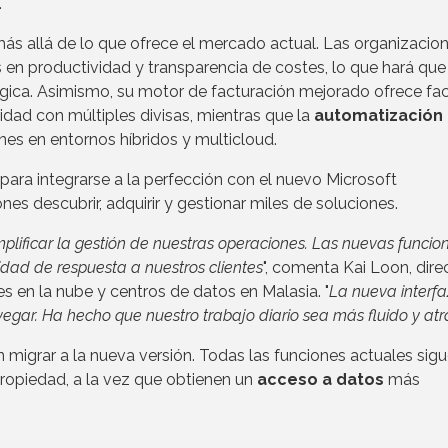
.
ás allá de lo que ofrece el mercado actual. Las organizacio
en productividad y transparencia de costes, lo que hará que
égica. Asimismo, su motor de facturación mejorado ofrece fa
dad con múltiples divisas, mientras que la
automatización
ones en entornos híbridos y multicloud.
ara integrarse a la perfección con el nuevo Microsoft
nes descubrir, adquirir y gestionar miles de soluciones.
ificar la gestión de nuestras operaciones. Las nuevas funcio
cidad de respuesta a nuestros clientes
", comenta Kai Loon, dire
s en la nube y centros de datos en Malasia. "
La nueva interfa
gar. Ha hecho que nuestro trabajo diario sea más fluido y atr
migrar a la nueva versión. Todas las funciones actuales sig
propiedad, a la vez que obtienen un
acceso a datos
más