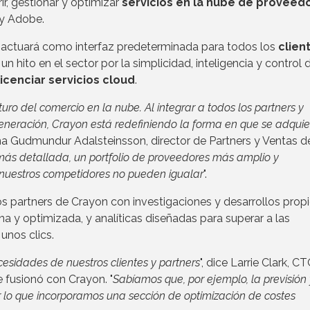
r, gestionar y optimizar
servicios en la nube de proveed
 y Adobe.
 actuará como interfaz predeterminada para todos los
clien
n hito en el sector por la simplicidad, inteligencia y control 
licenciar servicios cloud
.
turo del comercio en la nube. Al integrar a todos los partners y
 generación, Crayon está redefiniendo la forma en que se adquie
rma Gudmundur Adalsteinsson, director de Partners y Ventas d
ás detallada, un portfolio de proveedores más amplio y
 nuestros competidores no pueden igualar
".
os partners de Crayon con investigaciones y desarrollos propi
 y optimizada, y analíticas diseñadas para superar a las
unos clics.
sidades de nuestros clientes y partners
", dice Larrie Clark, C
fusionó con Crayon. "
Sabíamos que, por ejemplo, la previsión 
or lo que incorporamos una sección de optimización de costes