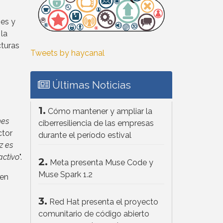
nes y
 la
cturas
Tweets by haycanal
Últimas Noticias
1.
Cómo mantener y ampliar la
nes
ciberresiliencia de las empresas
ctor
durante el período estival
z es
activo
".
2.
Meta presenta Muse Code y
Muse Spark 1.2
uen
3.
Red Hat presenta el proyecto
comunitario de código abierto