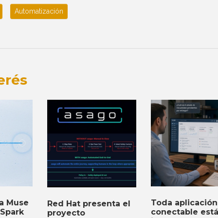
Automatización
erés
ta Muse
Toda aplicación
Red Hat presenta el
Spark
conectable est
proyecto