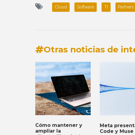
Cloud
Software
TI
Partners
Otras noticias de int
Cómo mantener y
Meta presen
ampliar la
Code y Muse 