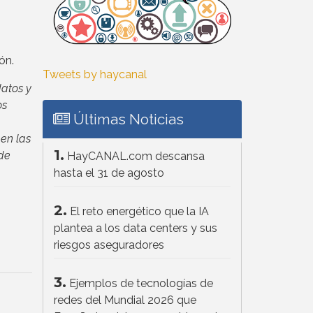
ón.
Tweets by haycanal
datos y
os
Últimas Noticias
en las
1.
 de
HayCANAL.com descansa
hasta el 31 de agosto
2.
El reto energético que la IA
plantea a los data centers y sus
riesgos aseguradores
3.
Ejemplos de tecnologías de
redes del Mundial 2026 que