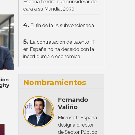
España tendrá que considerar de
cara a su Mundial 2030
4.
El fin de la IA subvencionada
5.
La contratación de talento IT
en España no ha decaído con la
incertidumbre económica
ción
Nombramientos
gity
Fernando
Valiño
Microsoft España
designa director
de Sector Público