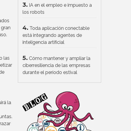
3.
IA en el empleo e impuesto a
los robots
rados
4.
 gran
Toda aplicación conectable
uso.
está integrando agentes de
inteligencia artificial
5.
o las
Cómo mantener y ampliar la
etizar
ciberresiliencia de las empresas
de
durante el período estival
rá la
untas.
razar