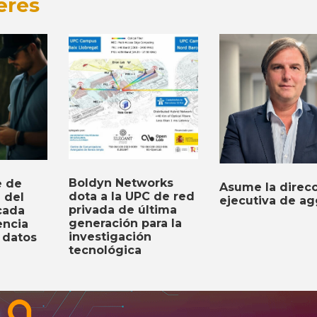
erés
Boldyn Networks
e de
Asume la direc
dota a la UPC de red
n del
ejecutiva de ag
privada de última
cada
generación para la
encia
investigación
s datos
tecnológica