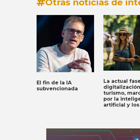
Otras noticias de int
La actual fas
El fin de la IA
digitalizació
subvencionada
turismo, mar
por la intelig
artificial y lo