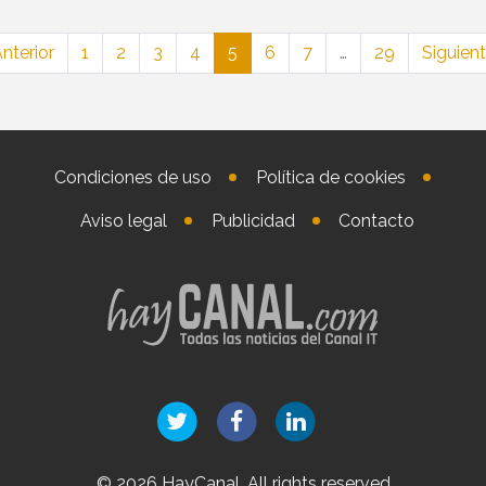
nterior
1
2
3
4
5
6
7
…
29
Siguient
Condiciones de uso
Política de cookies
Aviso legal
Publicidad
Contacto
© 2026 HayCanal. All rights reserved