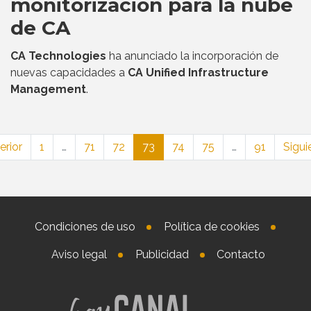
monitorización para la nube
de CA
CA Technologies
ha anunciado la incorporación de
nuevas capacidades a
CA Unified Infrastructure
Management
.
erior
1
…
71
72
73
74
75
…
91
Sigui
Condiciones de uso
Política de cookies
Aviso legal
Publicidad
Contacto