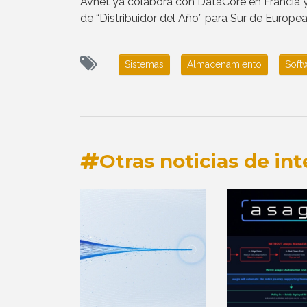
Avnet ya colabora con DataCore en Francia y A
de “Distribuidor del Año” para Sur de Europea
Sistemas
Almacenamiento
Soft
Otras noticias de int