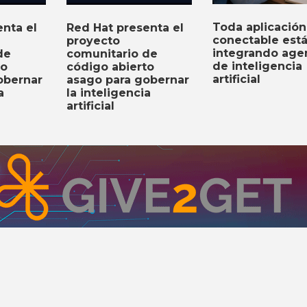
Toda aplicación
nta el
Red Hat presenta el
conectable est
proyecto
integrando age
de
comunitario de
de inteligencia
to
código abierto
artificial
obernar
asago para gobernar
a
la inteligencia
artificial