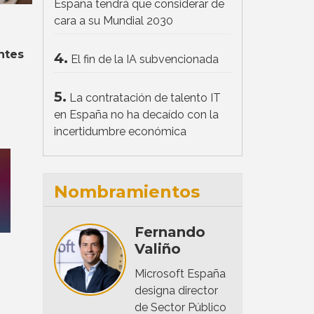
España tendrá que considerar de
cara a su Mundial 2030
á
ntes
4.
El fin de la IA subvencionada
5.
La contratación de talento IT
en España no ha decaído con la
incertidumbre económica
Nombramientos
Fernando
Valiño
Microsoft España
designa director
de Sector Público