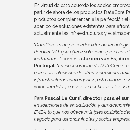
En virtud de este acuerdo los socios empresa
partir de ahora de los productos DataCore Pa
productos complementan a la perfección el c
abanico de soluciones existentes para afront
actualmente las infraestructuras y el almacen
"
DataCore es un proveedor líder de tecnologí
Parallel I/O, que ofrece soluciones prácticas
los tamaños
”, comenta
Jeroen van Es, dire
Portugal
. “
La incorporación de DataCore a nu
gama de soluciones de almacenamiento definido
infraestructuras convergentes, esta alianza n
valor añadido y precios competitivos a los usua
Para
Pascal Le Cunff, director para el s
en soluciones de virtualización y almacenami
EMEA, lo que nos ofrece múltiples posibilidad
negocio para usuarios finales y socios empresa