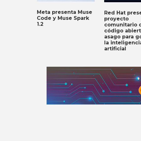
Meta presenta Muse
Red Hat prese
Code y Muse Spark
proyecto
1.2
comunitario 
código abier
asago para g
la inteligenci
artificial