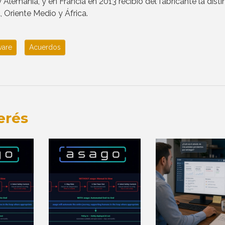
lemania, y en Francia en 2013 recibió del fabricante la disti
, Oriente Medio y África.
ware
Acuerdos
erés