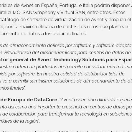
riales de Avnet en España, Portugal e Italia podrán disponer 
rallel I/O, SANsymphony y Virtual SAN, entre otros. Estos
atálogo de software de virtualización de Avnet y amplían el
ar, con la máxima eficacia de costes, los retos que plantean
amiento de datos a los usuarios finales.
as de almacenamiento definido por software y software adapta
 de virtualización del almacenamiento para centros de datos de
ctor general de Avnet Technology Solutions para Espa
estra cartera de productos nos permite consolidar aún más nu
 por software. En nuestra calidad de distribuidor líder de
os va a permitir suministrar soluciones de almacenamiento de al
rios finales
".
ur de Europa de DataCore
, "
Avnet posee una dilatada experie
ento así como una importante presencia en centros de datos po
es de colaboración para transformar la tecnología en solucione
riales de la región
".