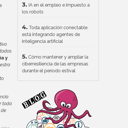
3.
IA en el empleo e impuesto a
a
los robots
4.
Toda aplicación conectable
está integrando agentes de
inteligencia artificial
tivo
 todos
5.
Cómo mantener y ampliar la
ña y
ciberresiliencia de las empresas
estra
durante el período estival
to
ncia
r toda
s de