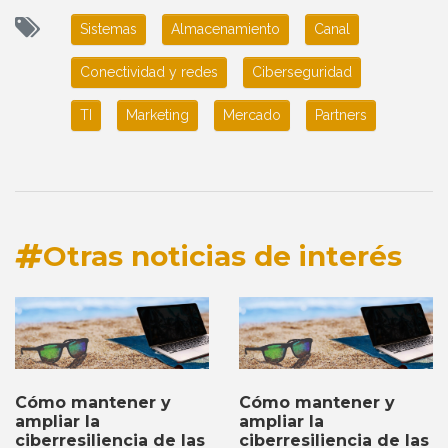
Sistemas
Almacenamiento
Canal
Conectividad y redes
Ciberseguridad
TI
Marketing
Mercado
Partners
Otras noticias de interés
Cómo mantener y
Cómo mantener y
ampliar la
ampliar la
ciberresiliencia de las
ciberresiliencia de las