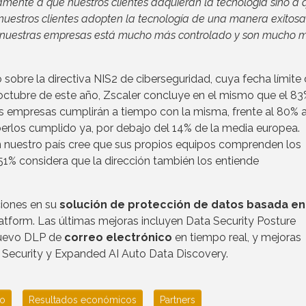
mente a que nuestros clientes adquieran la tecnología sino a 
nuestros clientes adopten la tecnología de una manera exitosa
de nuestras empresas está mucho más controlado y son mucho 
sobre la directiva NIS2 de ciberseguridad, cuya fecha límite
octubre de este año, Zscaler concluye en el mismo que el 8
 empresas cumplirán a tiempo con la misma, frente al 80% a
berlos cumplido ya, por debajo del 14% de la media europea.
n nuestro país cree que sus propios equipos comprenden los
 51% considera que la dirección también los entiende
ciones en su
solución de protección de datos basada en
latform. Las últimas mejoras incluyen Data Security Posture
nuevo DLP de
correo electrónico
en tiempo real, y mejoras
 Security y Expanded AI Auto Data Discovery.
o
Resultados económicos
Partners