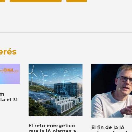
erés
om
a el 31
El reto energético
El fin de la IA
que la IA plantea a