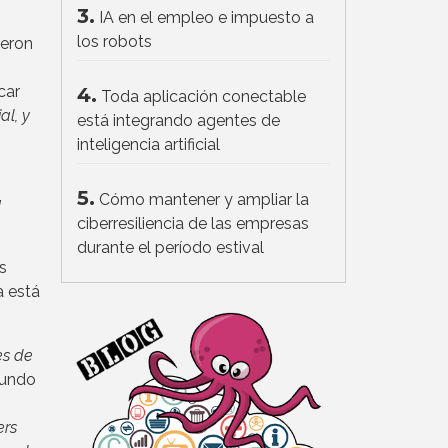
3.
IA en el empleo e impuesto a
los robots
ieron
car
4.
Toda aplicación conectable
l, y
está integrando agentes de
inteligencia artificial
5.
Cómo mantener y ampliar la
a
ciberresiliencia de las empresas
durante el período estival
s
a está
es de
egundo
ers