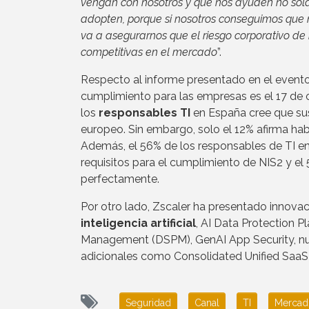
vengan con nosotros y que nos ayuden no sola
adopten, porque si nosotros conseguimos que 
va a asegurarnos que el riesgo corporativo 
competitivas en el mercado
”.
Respecto al informe presentado en el evento 
cumplimiento para las empresas es el 17 de 
los
responsables TI
en España cree que sus
europeo. Sin embargo, solo el 12% afirma ha
Además, el 56% de los responsables de TI e
requisitos para el cumplimiento de NIS2 y el
perfectamente.
Por otro lado, Zscaler ha presentado innova
inteligencia artificial
, AI Data Protection P
Management (DSPM), GenAI App Security, 
adicionales como Consolidated Unified SaaS
Seguridad
Canal
TI
Mercad