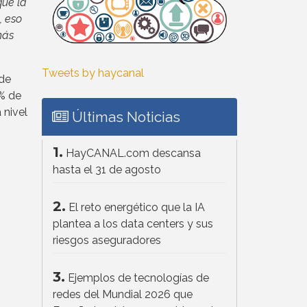
que la
, eso
más
Tweets by haycanal
 de
3% de
 nivel
Últimas Noticias
1.
HayCANAL.com descansa
hasta el 31 de agosto
2.
El reto energético que la IA
plantea a los data centers y sus
riesgos aseguradores
3.
Ejemplos de tecnologías de
redes del Mundial 2026 que