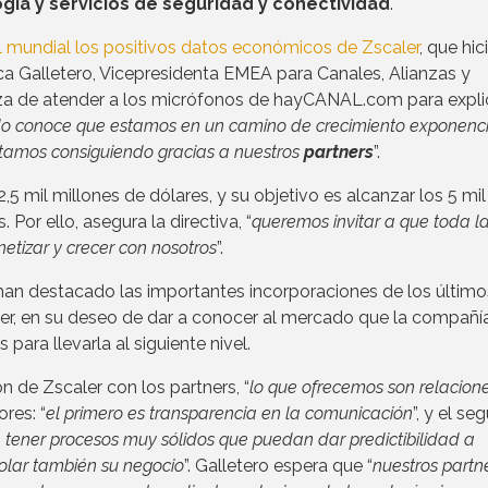
gía y servicios de seguridad y conectividad
.
el mundial los positivos datos económicos de Zscaler
, que hic
ca Galletero, Vicepresidenta EMEA para Canales, Alianzas y
eza de atender a los micrófonos de hayCANAL.com para expli
 conoce que estamos en un camino de crecimiento exponencia
tamos consiguiendo gracias a nuestros
partners
”.
,5 mil millones de dólares, y su objetivo es alcanzar los 5 mil
Por ello, asegura la directiva, “
queremos invitar a que toda l
tizar y crecer con nosotros
”.
 han destacado las importantes incorporaciones de los último
er, en su deseo de dar a conocer al mercado que la compañí
ara llevarla al siguiente nivel.
n de Zscaler con los partners, “
lo que ofrecemos son relacion
ores: “
el primero es transparencia en la comunicación
”, y el s
n tener procesos muy sólidos que puedan dar predictibilidad a
olar también su negocio
”. Galletero espera que “
nuestros partn