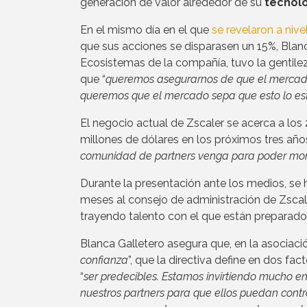
generación de valor alrededor de su
tecnolo
En el mismo día en el que
se revelaron a niv
que sus acciones se disparasen un 15%, Blan
Ecosistemas de la compañía, tuvo la gentil
que “
queremos asegurarnos de que el mercado
queremos que el mercado sepa que esto lo es
El negocio actual de Zscaler se acerca a los 2
millones de dólares en los próximos tres años. 
comunidad de partners venga para poder mone
Durante la presentación ante los medios, se
meses al consejo de administración de Zscal
trayendo talento con el que están preparados p
Blanca Galletero asegura que, en la asociació
confianza
”, que la directiva define en dos fact
“
ser predecibles. Estamos invirtiendo mucho e
nuestros partners para que ellos puedan contr