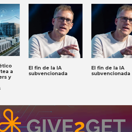
ético
El fin de la IA
El fin de la IA
ntea a
subvencionada
subvencionada
ers y
s