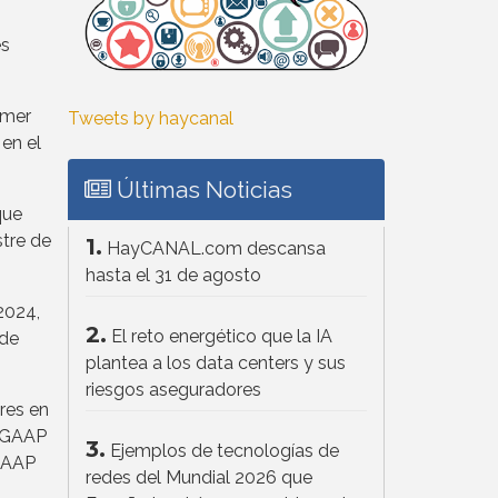
es
imer
Tweets by haycanal
en el
Últimas Noticias
que
tre de
1.
HayCANAL.com descansa
hasta el 31 de agosto
2024,
2.
El reto energético que la IA
 de
plantea a los data centers y sus
riesgos aseguradores
res en
s GAAP
3.
Ejemplos de tecnologías de
 GAAP
redes del Mundial 2026 que