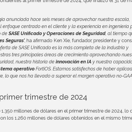
ondientes al primer trimestre de 2024, que finalizó el 31 de 
gia anunciada hace seis meses de aprovechar nuestra escala,
 enfoque centrado en el cliente y la experiencia en ingeniería 
o de
SASE Unificado y Operaciones de Seguridad
, al tiempo 
es Seguras
", ha afirmado Ken Xie, fundador, presidente y con
erta de SASE Unificado es la más completa de la industria y
stras tres principales áreas de crecimiento aprovechando nues
uridad, nuestra historia de
innovación en IA
y nuestra capacid
stema operativo
FortiOS. Estamos satisfechos de haber aplica
stre, lo que nos ha llevado a superar el margen operativo no-GAA
 primer trimestre de 2024
.350 millones de dólares en el primer trimestre de 2024, lo 
n los 1.260 millones de dólares obtenidos en el mismo trim