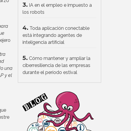
marzo
3.
IA en el empleo e impuesto a
los robots
para
4.
Toda aplicación conectable
que
está integrando agentes de
sejero
inteligencia artificial
tra
5.
Cómo mantener y ampliar la
ad
ciberresiliencia de las empresas
do una
durante el período estival
P y el
que
estre