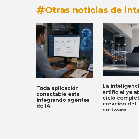
Otras noticias de int
La inteligenc
Toda aplicación
artificial ya a
conectable está
ciclo comple
integrando agentes
creación del
de IA
software