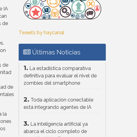
n
e IA
can
s de
Tweets by haycanal
s.
son
Últimas Noticias
1 de
1.
La estadística comparativa
mitad
definitiva para evaluar el nivel de
zombies del smartphone
dad de
entales
2.
Toda aplicación conectable
está integrando agentes de IA
 la
ciones
3.
La inteligencia artificial ya
los
abarca el ciclo completo de