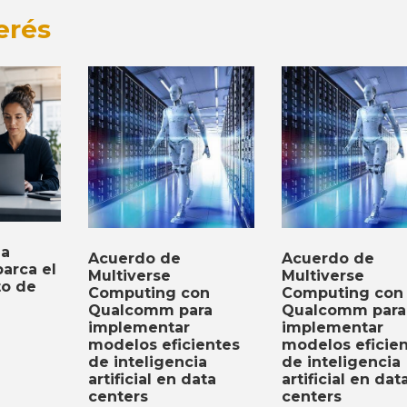
erés
ia
Acuerdo de
Acuerdo de
barca el
Multiverse
Multiverse
to de
Computing con
Computing con
Qualcomm para
Qualcomm para
implementar
implementar
modelos eficientes
modelos eficie
de inteligencia
de inteligencia
artificial en data
artificial en dat
centers
centers