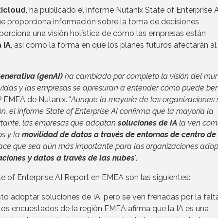
ticloud
, ha publicado el informe Nutanix State of Enterprise A
que proporciona información sobre la toma de decisiones
roporciona una visión holística de cómo las empresas están
 IA
, así como la forma en que los planes futuros afectarán al
 Generativa (genAI)
ha cambiado por completo la visión del mu
s vidas y las empresas se apresuran a entender cómo puede ben
 EMEA de Nutanix. "
Aunque la mayoría de las organizaciones 
, el informe State of Enterprise AI confirma que la mayoría la
ortante, las empresas que adoptan
soluciones de IA
la ven com
os y la
movilidad de datos a través de entornos de centro de
hace que sea aún más importante para las organizaciones adop
aciones y datos a través de las nubes
".
te of Enterprise AI Report en EMEA son las siguientes:
o adoptar soluciones de IA, pero se ven frenadas por la falt
 los encuestados de la región EMEA afirma que la IA es una