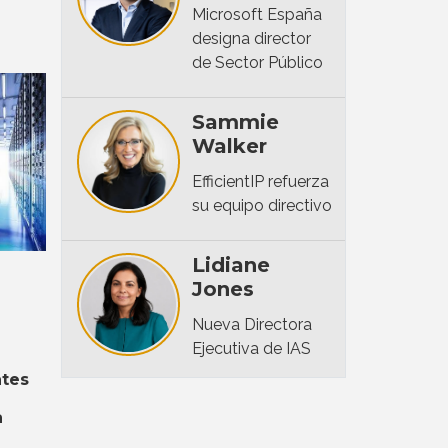
Microsoft España
designa director
de Sector Público
Sammie
Walker
EfficientIP refuerza
su equipo directivo
Lidiane
Jones
Nueva Directora
Ejecutiva de IAS
ntes
a