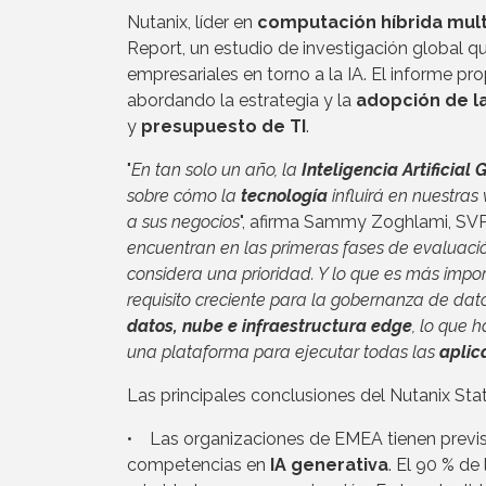
Nutanix, líder en
computación híbrida mul
Report, un estudio de investigación global 
empresariales en torno a la IA. El informe p
abordando la estrategia y la
adopción de la
y
presupuesto de TI
.
"
En tan solo un año, la
Inteligencia Artificial
sobre cómo la
tecnología
influirá en nuestra
a sus negocios
", afirma Sammy Zoghlami, SVP
encuentran en las primeras fases de evaluación
considera una prioridad. Y lo que es más imp
requisito creciente para la gobernanza de dat
datos, nube e infraestructura edge
, lo que 
una plataforma para ejecutar todas las
aplic
Las principales conclusiones del Nutanix Sta
• Las organizaciones de EMEA tienen previst
competencias en
IA generativa
. El 90 % de