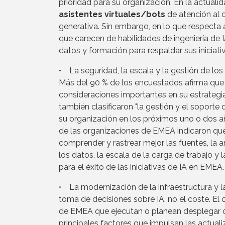
prioridad para su organización. En la actuali
asistentes virtuales/bots
de atención al 
generativa. Sin embargo, en lo que respecta
que carecen de habilidades de ingeniería de 
datos y formación para respaldar sus iniciati
• La seguridad, la escala y la gestión de los
Más del 90 % de los encuestados afirma que
consideraciones importantes en su estrategia
también clasificaron "la gestión y el soporte
su organización en los próximos uno o dos añ
de las organizaciones de EMEA indicaron que
comprender y rastrear mejor las fuentes, la 
los datos, la escala de la carga de trabajo y
para el éxito de las iniciativas de IA en EMEA.
• La modernización de la infraestructura y 
toma de decisiones sobre IA, no el coste. El 
de EMEA que ejecutan o planean desplegar 
principales factores que impulsan las actualiz