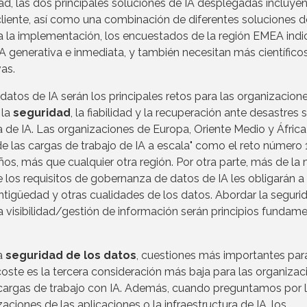
dad, las dos principales soluciones de IA desplegadas incluye
cliente, así como una combinación de diferentes soluciones d
 a la implementación, los encuestados de la región EMEA indi
IA generativa e inmediata, y también necesitan más científico
vas.
 datos de IA serán los principales retos para las organizacione
 la
seguridad
, la fiabilidad y la recuperación ante desastres 
 de IA. Las organizaciones de Europa, Oriente Medio y África
 de las cargas de trabajo de IA a escala" como el reto número 
os, más que cualquier otra región. Por otra parte, más de la 
 los requisitos de gobernanza de datos de IA les obligarán a
antigüedad y otras cualidades de los datos. Abordar la seguri
 la visibilidad/gestión de información serán principios fundam
la
seguridad de los datos
, cuestiones más importantes para
coste es la tercera consideración más baja para las organiza
cargas de trabajo con IA. Además, cuando preguntamos por 
aciones de las aplicaciones o la infraestructura de IA, los