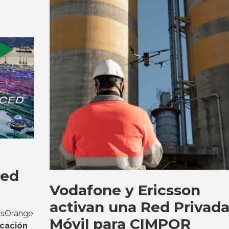
ced
Vodafone y Ericsson
activan una Red Privad
sOrange
Móvil para CIMPOR
cación