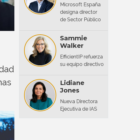
Microsoft España
designa director
de Sector Público
Sammie
Walker
EfficientIP refuerza
su equipo directivo
idad
nas
Lidiane
Jones
Nueva Directora
Ejecutiva de IAS