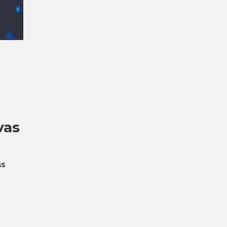
vas
as