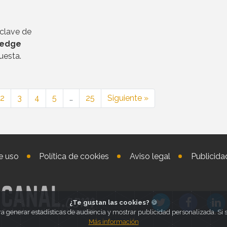
 clave de
edge
uesta.
2
3
4
5
…
25
Siguiente »
e uso
Política de cookies
Aviso legal
Publicida
¿Te gustan las cookies?
🍪
ra generar estadísticas de audiencia y mostrar publicidad personalizada. S
Más información