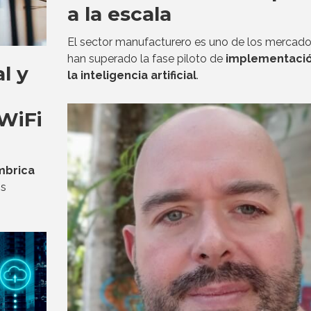
a la escala
El sector manufacturero es uno de los mercad
han superado la fase piloto de
implementaci
al y
la inteligencia artificial
.
 WiFi
mbrica
os