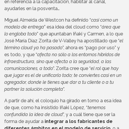
en referencia a la capacitación, habilitar al canal,
ayudarles en la posventa…
Miguel Almeida de Westcon ha definido “
casi como un
modelo de entrega
” esa idea del cloud como “
área que
lo engloba todo
” que apuntaban Iñaki y Carmen, a lo que
José María Díaz Zorita de V-Valley ha apostillado que “
el
término cloud ya ha pasado
”, ahora es “pago por uso” y
es todo, y que “
afecta no sólo a los entornos híbridos de
infraestructura, sino que afecta a la seguridad, a las
comunicaciones, a todo
”. Zorita cree que “
el rol que hay
que jugar es el de unificarlo todo; te conviertes casi en un
agregador, donde le tienes que dar a tu cliente o a tu
partner la solución completa
”.
A partir de ahí, el coloquio ha girado en torno a esa idea
de que, como ha insistido Iñaki López, “
tenemos
confundida la idea de cloud
”, y a cuál tiene que ser la
forma de ayudar a
integrar a los fabricantes de
diferentes ámbitos en el modelo de servicio
, o a