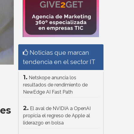
Noticias que marcan
tendencia en el sector IT
1.
Netskope anuncia los
resultados de rendimiento de
NewEdge AI Fast Path
res
2.
El aval de NVIDIA a OpenAI
propicia el regreso de Apple al
liderazgo en bolsa