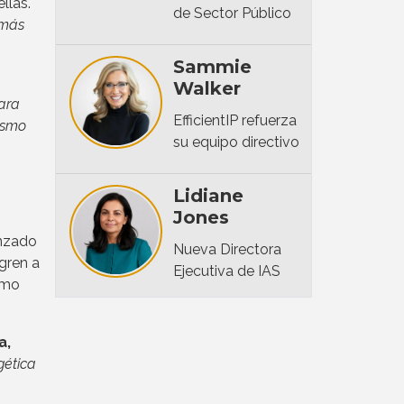
llas.
de Sector Público
 más
Sammie
Walker
ara
EfficientIP refuerza
ismo
su equipo directivo
Lidiane
Jones
anzado
Nueva Directora
gren a
Ejecutiva de IAS
omo
a,
gética