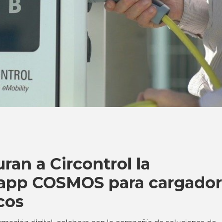
an a Circontrol la
u app COSMOS para cargado
cos