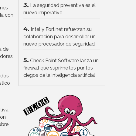
3.
La seguridad preventiva es el
ones
nuevo imperativo
da con
4.
Intel y Fortinet refuerzan su
colaboración para desarrollar un
nuevo procesador de seguridad
a de
idores
5.
Check Point Software lanza un
firewall que suprime los puntos
ciegos de la inteligencia artificial
ados
stico
tiva
Con
obre