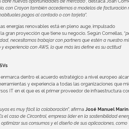
 nos abre nuevas oportunidades de mercado
”, destaca Joan Come
ocio, con Crayon también accedemos a modelos de facturación
 habituales pagos al contado o con tarjeta
”.
 las energías renovables está en pleno auge, impulsado
e la gran proyección que tiene su negocio. Según Comellas, “
p
idad, necesitamos trabajar con partners que estén a nuestro m
 y experiencia con AWS, lo que más les define es su actitud
ISVs
 enmarca dentro el acuerdo estratégico a nivel europeo alc
rramientas y experiencia a todas las organizaciones que mi
s IT en el que es el primer proveedor de infraestructura c
yos es muy fácil la colaboración
”, afirma
José Manuel Marin
Es el caso de Circontrol, empresa líder en la sostenibilidad ener
a optimizar sus consumos y el diseño de sus aplicaciones, como