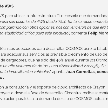
 de AWS
AWS para ubicar la infraestructura TI necesaria que demandab
presa son usuarios de AWS desde 2014. Tanto su recomendació
omparando con otras opciones, nos convencieron de que era 
na elasticidad crítica para este producto
”, comenta
Felip Mora
écnicos adecuados para desarrollar COSMOS pero le faltab
ara adecuar sus servicios al previsible crecimiento de uso de 
de cargadores, que ha sido del 40% anual durante los último
n alto volumen de datos y una disponibilidad 24x7x365. Su
r la inmovilización vehículos
”, apunta
Joan Comellas, cons
ol
.
on la consultoría y el soporte de cloud architects de Crayon
oyecto desde la fase de desarrollo. Circontrol recibe asesorí
su evolución paralela a la demanda de uso de COSMOS actual