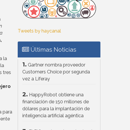
a
n
Tweets by haycanal
la
,
Últimas Noticias
a la
1.
Gartner nombra proveedor
la
Customers Choice por segunda
s tres
vez a Liferay
ejero
2.
HappyRobot obtiene una
financiación de 150 millones de
dólares para la implantación de
a para
inteligencia artificial agéntica
mente