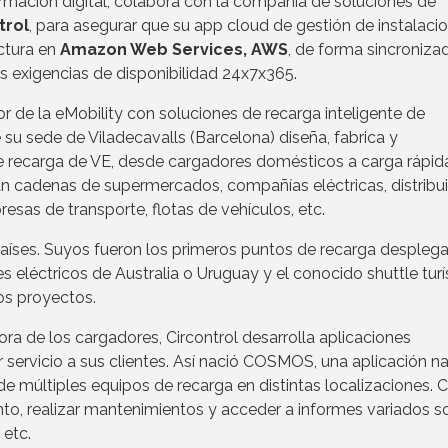
formación digital, colabora con la compañía de soluciones de
trol
, para asegurar que su app cloud de gestión de instalaci
ctura en
Amazon Web Services, AWS
, de forma sincroniza
us exigencias de disponibilidad 24x7x365.
or de la eMobility con soluciones de recarga inteligente de
 su sede de Viladecavalls (Barcelona) diseña, fabrica y
 recarga de VE, desde cargadores domésticos a carga rápid
ran cadenas de supermercados, compañías eléctricas, distribu
esas de transporte, flotas de vehículos, etc.
aíses. Suyos fueron los primeros puntos de recarga despleg
s eléctricos de Australia o Uruguay y el conocido shuttle turí
nos proyectos.
a de los cargadores, Circontrol desarrolla aplicaciones
servicio a sus clientes. Así nació COSMOS, una aplicación na
 de múltiples equipos de recarga en distintas localizaciones. 
o, realizar mantenimientos y acceder a informes variados s
 etc.