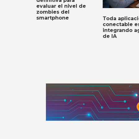
definitiva para
evaluar el nivel de
zombies del
smartphone
Toda aplicac
conectable e
integrando a
de IA