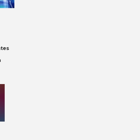
ntes
a