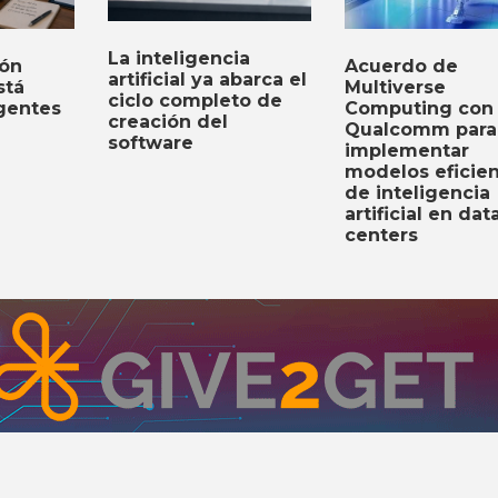
La inteligencia
Acuerdo de
ión
artificial ya abarca el
Multiverse
stá
ciclo completo de
Computing con
gentes
creación del
Qualcomm para
software
implementar
modelos eficie
de inteligencia
artificial en dat
centers