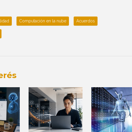
lidad
Computación en la nube
Acuerdos
erés