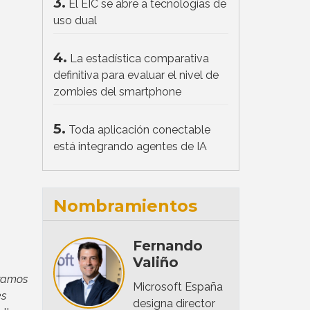
3.
El EIC se abre a tecnologías de
uso dual
4.
La estadística comparativa
definitiva para evaluar el nivel de
zombies del smartphone
5.
Toda aplicación conectable
está integrando agentes de IA
Nombramientos
Fernando
Valiño
uramos
Microsoft España
es
designa director