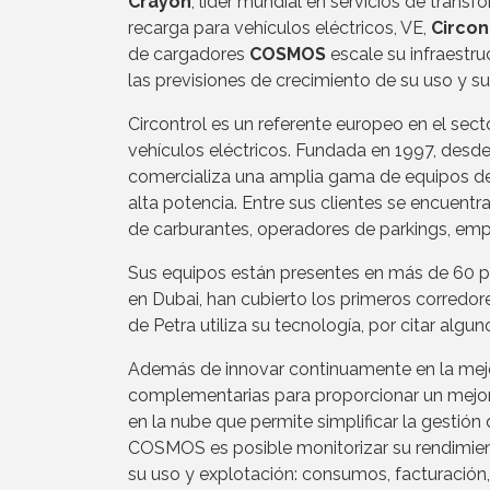
Crayon
, líder mundial en servicios de trans
recarga para vehículos eléctricos, VE,
Circon
de cargadores
COSMOS
escale su infraestru
las previsiones de crecimiento de su uso y s
Circontrol es un referente europeo en el sect
vehículos eléctricos. Fundada en 1997, desde
comercializa una amplia gama de equipos de
alta potencia. Entre sus clientes se encuent
de carburantes, operadores de parkings, empr
Sus equipos están presentes en más de 60 p
en Dubai, han cubierto los primeros corredore
de Petra utiliza su tecnología, por citar algu
Además de innovar continuamente en la mejor
complementarias para proporcionar un mejor 
en la nube que permite simplificar la gestión
COSMOS es posible monitorizar su rendimient
su uso y explotación: consumos, facturación,