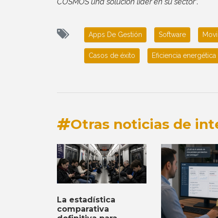
COSMOS una solución líder en su sector
”.
Apps De Gestión
Software
Movi
Casos de éxito
Eficiencia energética
Otras noticias de int
La estadística
comparativa