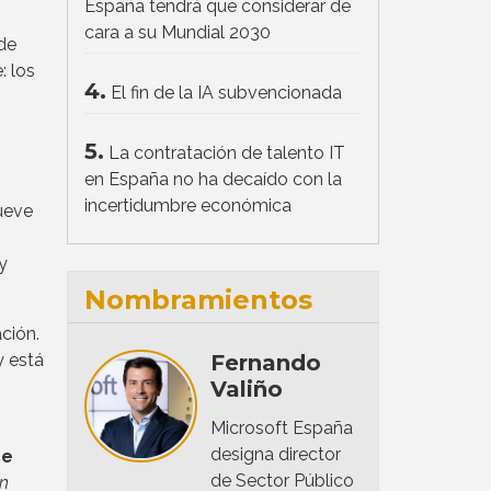
España tendrá que considerar de
cara a su Mundial 2030
 de
: los
4.
El fin de la IA subvencionada
5.
La contratación de talento IT
en España no ha decaído con la
incertidumbre económica
mueve
y
Nombramientos
ción.
y está
Fernando
Valiño
Microsoft España
designa director
de
de Sector Público
ón