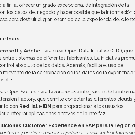
 a fin, al ofrecer un grado excepcional de integración de la
con los datos del negocio y hacer posible que la información
esa para destruir el gran enemigo de la experiencia del cliente
partners
icrosoft
y
Adobe
para crear Open Data Initiative (ODI), que
 entre sistemas de diferentes fabricantes. La iniciativa pro
ntrol absoluto de los datos. Además, facilita el uso de
ión relevante de la combinación de los datos de la experiencia 
onales.
ivas Open Source para favorecer esa integración de la informa
ension Factory, que permite conectar las diferentes clouds 
junto con
RedHat
e
IBM
para proporcionar a los usuarios
r e integrar aplicaciones a través de la interfaz.
oluciones Customer Experience en SAP para la región 
lientes hoy en día es que les ayudemos a unificar la informaci