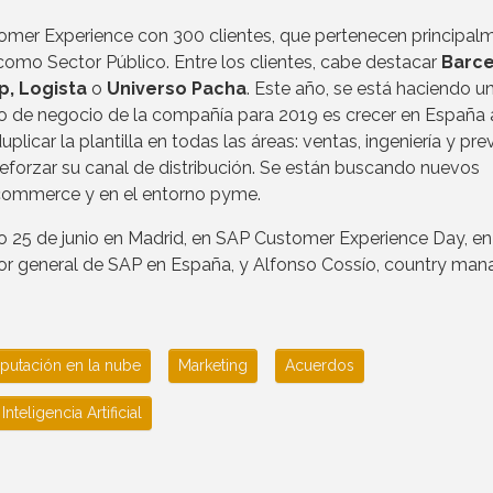
omer Experience con 300 clientes, que pertenecen principal
í como Sector Público. Entre los clientes, cabe destacar
Barce
p, Logista
o
Universo Pacha
. Este año, se está haciendo u
tivo de negocio de la compañía para 2019 es crecer en España 
uplicar la plantilla en todas las áreas: ventas, ingeniería y pre
eforzar su canal de distribución. Se están buscando nuevos
ecommerce y en el entorno pyme.
imo 25 de junio en Madrid, en SAP Customer Experience Day, en
ctor general de SAP en España, y Alfonso Cossío, country man
utación en la nube
Marketing
Acuerdos
Inteligencia Artificial