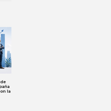
 de
spaña
on la