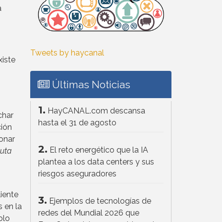
a
Tweets by haycanal
xiste
Últimas Noticias
1.
HayCANAL.com descansa
char
hasta el 31 de agosto
ción
onar
2.
El reto energético que la IA
luta
plantea a los data centers y sus
riesgos aseguradores
iente
3.
Ejemplos de tecnologías de
 en la
redes del Mundial 2026 que
olo