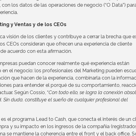
”), con los datos de las operaciones de negocio (“O Data”) par
eriencia.
ting y Ventas y de los CEOs
 visión de los clientes y contribuye a cerrar la brecha que e
 los CEOs consideran que ofrecen una experiencia de cliente
á de acuerdo con esta afirmación.
empresas puedan conocer realmente qué experiencia están
en el negocio: los profesionales del Marketing pueden escu
ración que hacen de la experiencia, combinarla con la informa
iones para entender el porqué de su comportamiento, reacci
ctuar. Según Cossío, “
Con todo ello, se logra la conexión abso
. Sin duda. constituye el sueño de cualquier profesional del
es el programa Lead to Cash, que conecta el interés de un cl
mpra y su impacto en los ingresos de la compañía (registrados
a se mantiene la coherencia entre el front y el back office. S