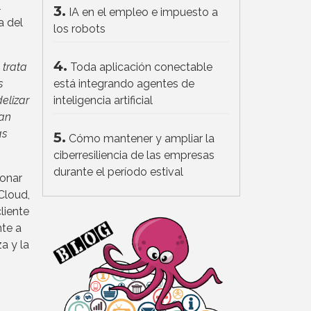
l
3.
IA en el empleo e impuesto a
a del
los robots
4.
 trata
Toda aplicación conectable
s
está integrando agentes de
elizar
inteligencia artificial
can
as
5.
Cómo mantener y ampliar la
ciberresiliencia de las empresas
durante el período estival
ionar
Cloud,
liente
nte a
a y la