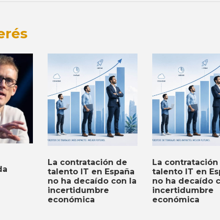
erés
La contratación de
La contratación
da
talento IT en España
talento IT en E
no ha decaído con la
no ha decaído c
incertidumbre
incertidumbre
económica
económica