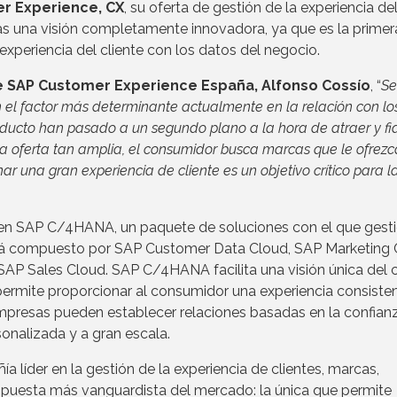
r Experience, CX
, su oferta de gestión de la experiencia de
as una visión completamente innovadora, ya que es la primer
experiencia del cliente con los datos del negocio.
 SAP Customer Experience España, Alfonso Cossío
, “
Se
 el factor más determinante actualmente en la relación con lo
roducto han pasado a un segundo plano a la hora de atraer y fid
a oferta tan amplia, el consumidor busca marcas que le ofrez
nar una gran experiencia de cliente es un objetivo crítico para l
en SAP C/4HANA, un paquete de soluciones con el que gest
está compuesto por SAP Customer Data Cloud, SAP Marketing 
P Sales Cloud. SAP C/4HANA facilita una visión única del c
permite proporcionar al consumidor una experiencia consiste
empresas pueden establecer relaciones basadas en la confianz
sonalizada y a gran escala.
a líder en la gestión de la experiencia de clientes, marcas,
puesta más vanguardista del mercado: la única que permite