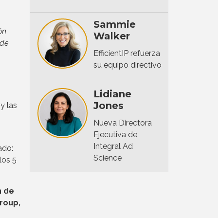
Sammie
ón
Walker
 de
EfficientIP refuerza
su equipo directivo
Lidiane
Jones
y las
Nueva Directora
Ejecutiva de
Integral Ad
ado:
Science
los 5
n de
Group,