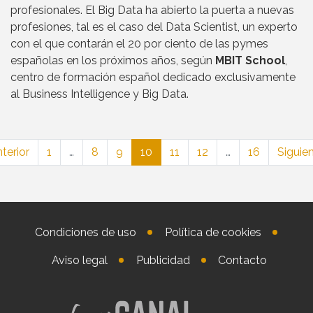
profesionales. El Big Data ha abierto la puerta a nuevas
profesiones, tal es el caso del Data Scientist, un experto
con el que contarán el 20 por ciento de las pymes
españolas en los próximos años, según
MBIT School
,
centro de formación español dedicado exclusivamente
al Business Intelligence y Big Data.
terior
1
…
8
9
10
11
12
…
16
Siguie
Condiciones de uso
Política de cookies
Aviso legal
Publicidad
Contacto