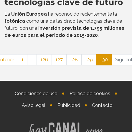
tecnologías clave de futuro
La
Unión Europea
ha reconocido recientemente la
fotónica
como una de las cinco tecnologías clave de
futuro, con una
inversión prevista de 1.795 millones
de euros para el periodo de 2015-2020
.
nterior
1
…
126
127
128
129
130
Siguien
Condiciones de uso
Política de cookies
Aviso legal
Publicidad
Contacto