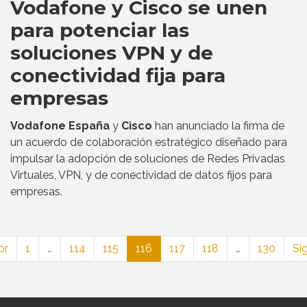
Vodafone y Cisco se unen
para potenciar las
soluciones VPN y de
conectividad fija para
empresas
Vodafone España
y
Cisco
han anunciado la firma de
un acuerdo de colaboración estratégico diseñado para
impulsar la adopción de soluciones de Redes Privadas
Virtuales, VPN, y de conectividad de datos fijos para
empresas.
or
1
…
114
115
116
117
118
…
130
Si