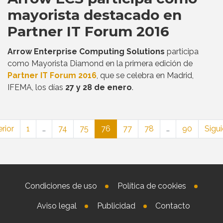
mayorista destacado en
Partner IT Forum 2016
Arrow Enterprise Computing Solutions
participa
como Mayorista Diamond en la primera edición de
Partner IT Forum 2016
, que se celebra en Madrid,
IFEMA, los días
27 y 28 de enero
.
rior
1
…
74
75
76
77
78
…
90
Sigui
Condiciones de uso
Política de cookies
Aviso legal
Publicidad
Contacto